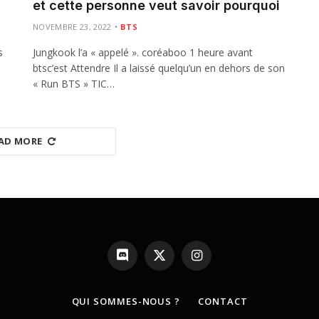
et cette personne veut savoir pourquoi
NOVEMBRE 23, 2022
BTS
s
Jungkook l’a « appelé ». coréaboo 1 heure avant
btsc’est Attendre Il a laissé quelqu’un en dehors de son
« Run BTS » TIC…
AD MORE
Discord
X
Instagram
(Twitter)
QUI SOMMES-NOUS ?
CONTACT