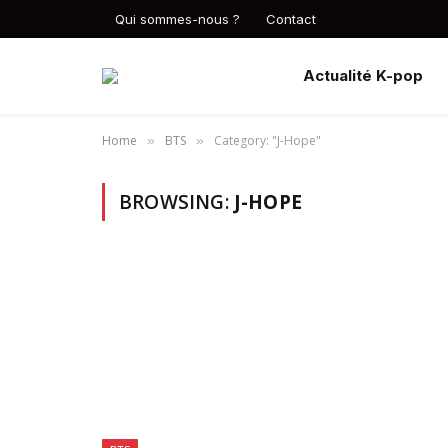
Qui sommes-nous ?
Contact
Actualité K-pop
Home
BTS
Category: "J-Hope"
»
»
BROWSING:
J-HOPE