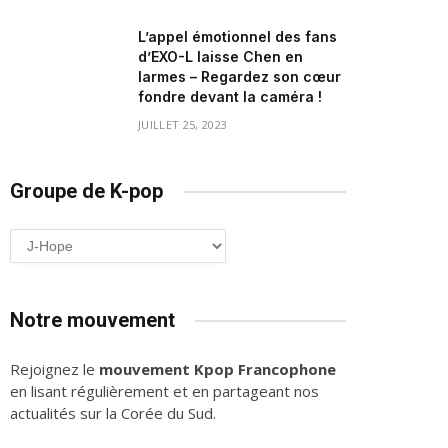
L’appel émotionnel des fans
d’EXO-L laisse Chen en
larmes – Regardez son cœur
fondre devant la caméra !
JUILLET 25, 2023
Groupe de K-pop
Groupe
de
K-
pop
Notre mouvement
Rejoignez le
mouvement Kpop Francophone
en lisant régulièrement et en partageant nos
actualités sur la Corée du Sud.