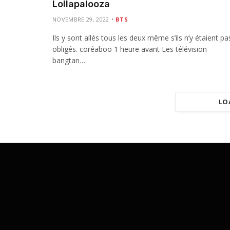
Lollapalooza
NOVEMBRE 29, 2022
BTS
Ils y sont allés tous les deux même s’ils n’y étaient pa
obligés. coréaboo 1 heure avant Les télévision
bangtan…
LO