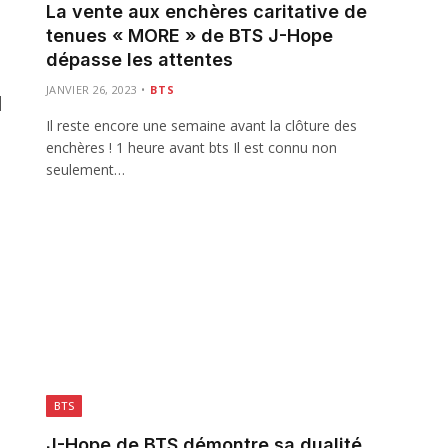
La vente aux enchères caritative de
tenues « MORE » de BTS J-Hope
dépasse les attentes
JANVIER 26, 2023
BTS
|
Il reste encore une semaine avant la clôture des
enchères ! 1 heure avant bts Il est connu non
seulement…
BTS
J-Hope de BTS démontre sa dualité