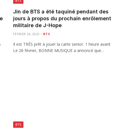
BTS
Jin de BTS a été taquiné pendant des
de
jours à propos du prochain enrôlement
militaire de J-Hope
FÉVRIER 26, 2023
BTS
n
Il est TRÈS prêt à jouer la carte senior. 1 heure avant
Le 26 février, BONNE MUSIQUE a annoncé que…
BTS