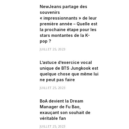
NewJeans partage des
souvenirs
« impressionnants » de leur
première année – Quelle est
la prochaine étape pour les
stars montantes de la K-
pop ?
JUILLET 25, 2023
L’astuce d’exercice vocal
unique de BTS Jungkook est
quelque chose que même lui
ne peut pas faire
JUILLET 25, 2023
BoA devient la Dream
Manager de Fu Bao,
exauçant son souhait de
véritable fan
JUILLET 25, 2023