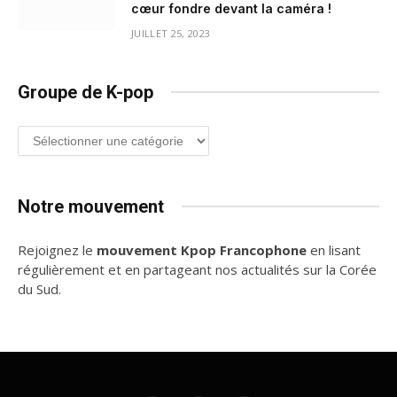
cœur fondre devant la caméra !
JUILLET 25, 2023
Groupe de K-pop
Groupe
de
K-
pop
Notre mouvement
Rejoignez le
mouvement Kpop Francophone
en lisant
régulièrement et en partageant nos actualités sur la Corée
du Sud.