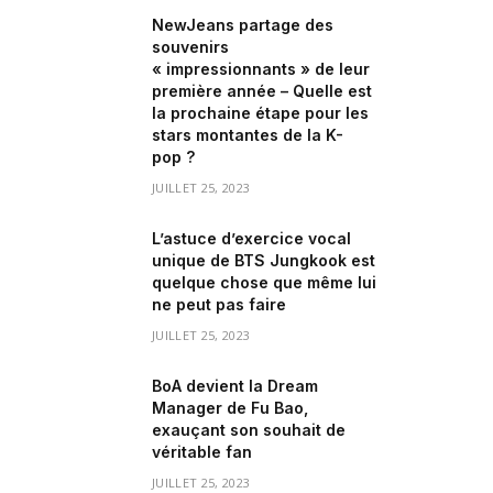
NewJeans partage des
souvenirs
« impressionnants » de leur
première année – Quelle est
la prochaine étape pour les
stars montantes de la K-
pop ?
JUILLET 25, 2023
L’astuce d’exercice vocal
unique de BTS Jungkook est
quelque chose que même lui
ne peut pas faire
JUILLET 25, 2023
BoA devient la Dream
Manager de Fu Bao,
exauçant son souhait de
véritable fan
JUILLET 25, 2023