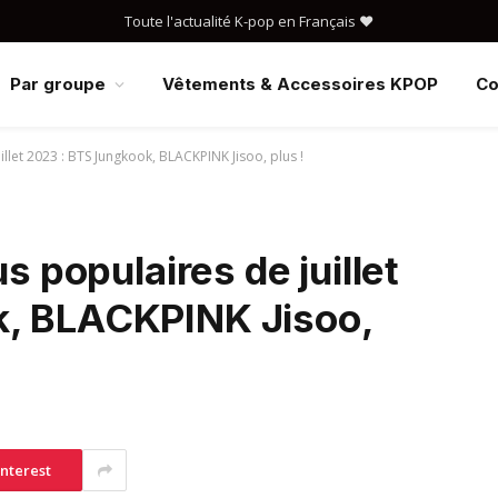
Toute l'actualité K-pop en Français ❤️
Par groupe
Vêtements & Accessoires KPOP
Co
illet 2023 : BTS Jungkook, BLACKPINK Jisoo, plus !
s populaires de juillet
k, BLACKPINK Jisoo,
interest