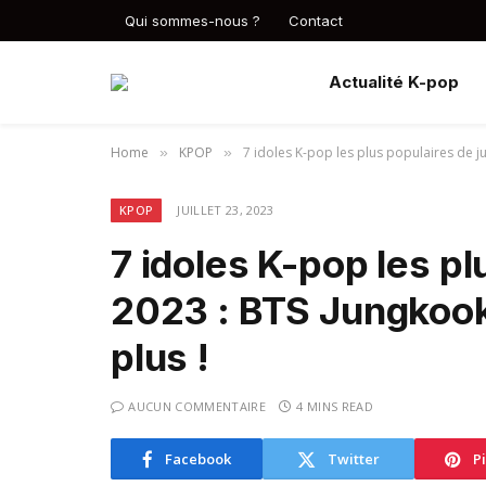
Qui sommes-nous ?
Contact
Actualité K-pop
Home
KPOP
7 idoles K-pop les plus populaires de ju
»
»
KPOP
JUILLET 23, 2023
7 idoles K-pop les plu
2023 : BTS Jungkoo
plus !
AUCUN COMMENTAIRE
4 MINS READ
Facebook
Twitter
P