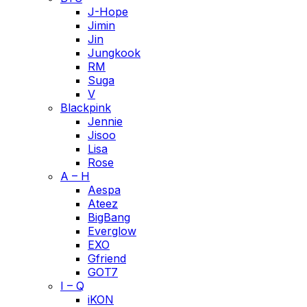
J-Hope
Jimin
Jin
Jungkook
RM
Suga
V
Blackpink
Jennie
Jisoo
Lisa
Rose
A – H
Aespa
Ateez
BigBang
Everglow
EXO
Gfriend
GOT7
I – Q
iKON