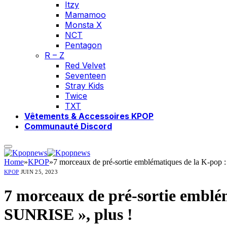
Itzy
Mamamoo
Monsta X
NCT
Pentagon
R – Z
Red Velvet
Seventeen
Stray Kids
Twice
TXT
Vêtements & Accessoires KPOP
Communauté Discord
Home
»
KPOP
»
7 morceaux de pré-sortie emblématiques de la K-po
KPOP
JUIN 25, 2023
7 morceaux de pré-sortie embl
SUNRISE », plus !