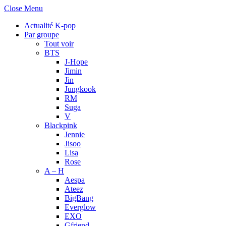
Close Menu
Actualité K-pop
Par groupe
Tout voir
BTS
J-Hope
Jimin
Jin
Jungkook
RM
Suga
V
Blackpink
Jennie
Jisoo
Lisa
Rose
A – H
Aespa
Ateez
BigBang
Everglow
EXO
Gfriend