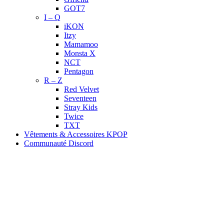
GOT7
I – Q
iKON
Itzy
Mamamoo
Monsta X
NCT
Pentagon
R – Z
Red Velvet
Seventeen
Stray Kids
Twice
TXT
Vêtements & Accessoires KPOP
Communauté Discord