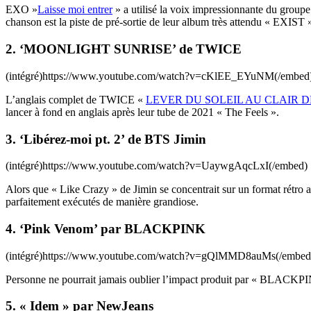
EXO »
Laisse moi entrer
» a utilisé la voix impressionnante du group
chanson est la piste de pré-sortie de leur album très attendu « EXIST 
2. ‘MOONLIGHT SUNRISE’ de TWICE
(intégré)https://www.youtube.com/watch?v=cKlEE_EYuNM(/embed
L’anglais complet de TWICE «
LEVER DU SOLEIL AU CLAIR 
lancer à fond en anglais après leur tube de 2021 « The Feels ».
3. ‘Libérez-moi pt. 2’ de BTS Jimin
(intégré)https://www.youtube.com/watch?v=UaywgAqcLxI(/embed)
Alors que « Like Crazy » de Jimin se concentrait sur un format rétro 
parfaitement exécutés de manière grandiose.
4. ‘Pink Venom’ par BLACKPINK
(intégré)https://www.youtube.com/watch?v=gQlMMD8auMs(/embed
Personne ne pourrait jamais oublier l’impact produit par « BLACKP
5. « Idem » par NewJeans