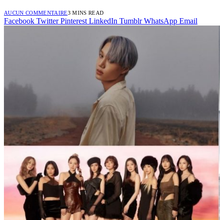
AUCUN COMMENTAIRE
3 MINS READ
Facebook
Twitter
Pinterest
LinkedIn
Tumblr
WhatsApp
Email