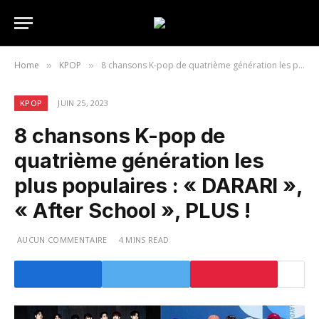
Home
KPOP
8 chansons K-pop de quatrième génération les plus populaires : « DARARI », « After School », PLUS !
»
»
KPOP
JUIN 25, 2023
8 chansons K-pop de
quatrième génération les
plus populaires : « DARARI »,
« After School », PLUS !
AUCUN COMMENTAIRE
4 MINS READ