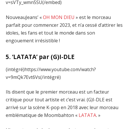
v=sVTy_wmn5SU(/embed)
NouveauJeans’ «
OH MON DIEU
» est le morceau
parfait pour commencer 2023, et n’a cessé d’attirer les
idoles, les fans et tout le monde dans son
engouement irrésistible !
5. ‘LATATA’ par (G)I-DLE
(intégré)https://www.youtube.com/watch?
v=9mQk7Evt6Vs(/intégré)
Ils disent que le premier morceau est un facteur
critique pour tout artiste et c’est vrai. (G)I-DLE est
arrivé sur la scène K-pop en 2018 avec leur morceau
emblématique de Moombahton «
LATATA
. »