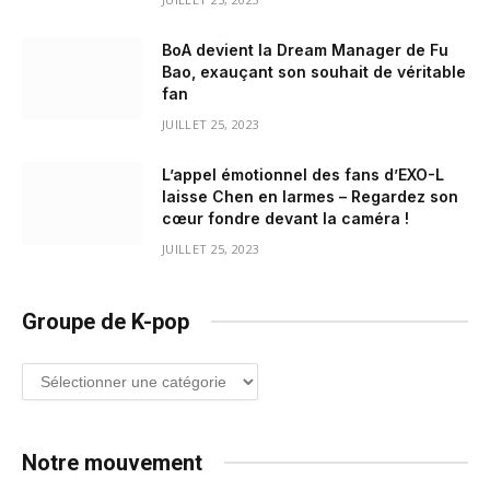
BoA devient la Dream Manager de Fu
Bao, exauçant son souhait de véritable
fan
JUILLET 25, 2023
L’appel émotionnel des fans d’EXO-L
laisse Chen en larmes – Regardez son
cœur fondre devant la caméra !
JUILLET 25, 2023
Groupe de K-pop
Groupe
de
K-
pop
Notre mouvement