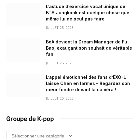
L’astuce d’exercice vocal unique de
BTS Jungkook est quelque chose que
même lui ne peut pas faire
JUILLET 25, 2023
BoA devient la Dream Manager de Fu
Bao, exauçant son souhait de véritable
fan
JUILLET 25, 2023
L’appel émotionnel des fans d’EXO-L
laisse Chen en larmes – Regardez son
cœur fondre devant la caméra !
JUILLET 25, 2023
Groupe de K-pop
Groupe