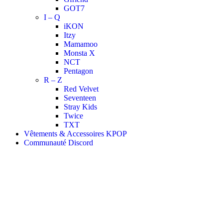
GOT7
I – Q
iKON
Itzy
Mamamoo
Monsta X
NCT
Pentagon
R – Z
Red Velvet
Seventeen
Stray Kids
Twice
TXT
Vêtements & Accessoires KPOP
Communauté Discord