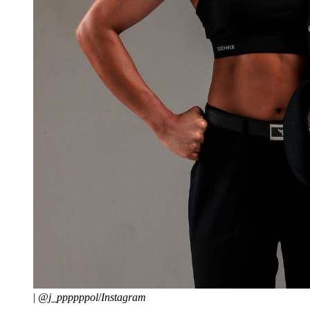
|
@j_ppppppol
/
Instagram