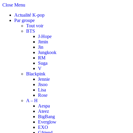
Close Menu
Actualité K-pop
Par groupe
Tout voir
BTS
J-Hope
Jimin
Jin
Jungkook
RM
Suga
V
Blackpink
Jennie
Jisoo
Lisa
Rose
A – H
Aespa
Ateez
BigBang
Everglow
EXO
Gfriend