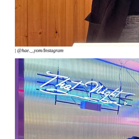
|
@hae._.yom/Instagram