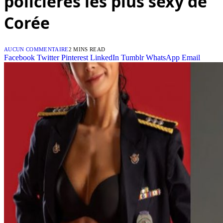
policières les plus sexy de
Corée
AUCUN COMMENTAIRE
2 MINS READ
Facebook
Twitter
Pinterest
LinkedIn
Tumblr
WhatsApp
Email