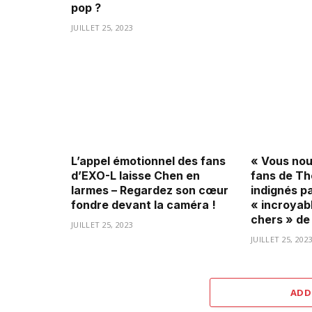
pop ?
JUILLET 25, 2023
L’appel émotionnel des fans
« Vous nous
d’EXO-L laisse Chen en
fans de Th
larmes – Regardez son cœur
indignés pa
fondre devant la caméra !
« incroyab
chers » de
JUILLET 25, 2023
JUILLET 25, 202
ADD