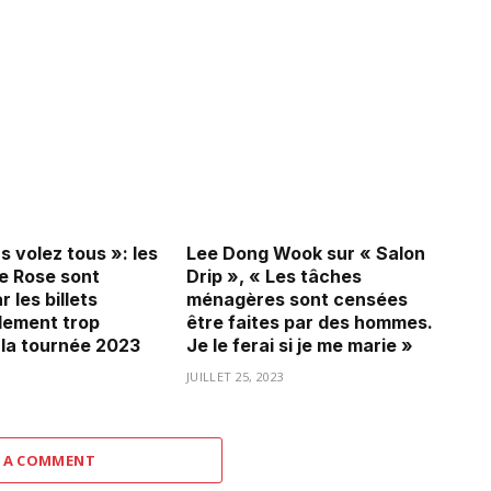
 volez tous »: les
Lee Dong Wook sur « Salon
e Rose sont
Drip », « Les tâches
r les billets
ménagères sont censées
lement trop
être faites par des hommes.
 la tournée 2023
Je le ferai si je me marie »
3
JUILLET 25, 2023
 A COMMENT