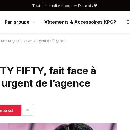
Toute l'actualité K-pop en Français ❤️
Par groupe
Vêtements & Accessoires KPOP
C
à une urgence, un avis urgent de l’agence
Y FIFTY, fait face à
 urgent de l’agence
interest