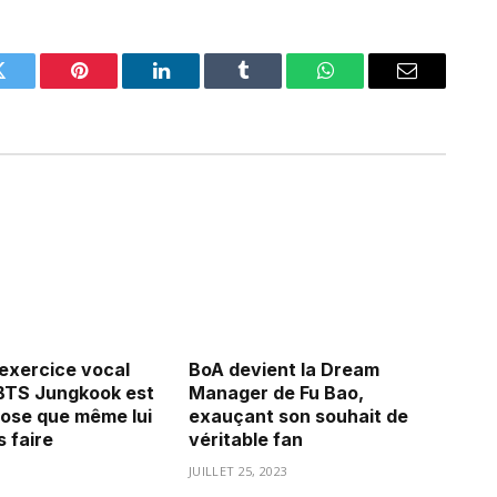
Twitter
Pinterest
LinkedIn
Tumblr
WhatsApp
Email
’exercice vocal
BoA devient la Dream
BTS Jungkook est
Manager de Fu Bao,
ose que même lui
exauçant son souhait de
 faire
véritable fan
3
JUILLET 25, 2023