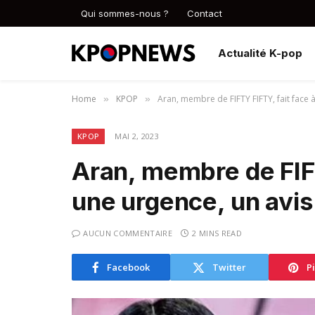
Qui sommes-nous ?
Contact
Actualité K-pop
Home
KPOP
Aran, membre de FIFTY FIFTY, fait face 
»
»
KPOP
MAI 2, 2023
Aran, membre de FIFT
une urgence, un avis
AUCUN COMMENTAIRE
2 MINS READ
Facebook
Twitter
P