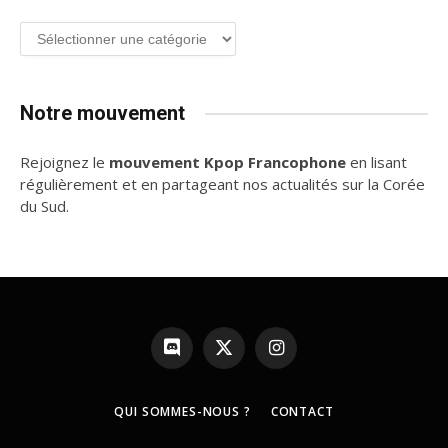
Groupe
de
K-
pop
Notre mouvement
Rejoignez le
mouvement Kpop Francophone
en lisant
régulièrement et en partageant nos actualités sur la Corée
du Sud.
Discord
X
Instagram
(Twitter)
QUI SOMMES-NOUS ?
CONTACT