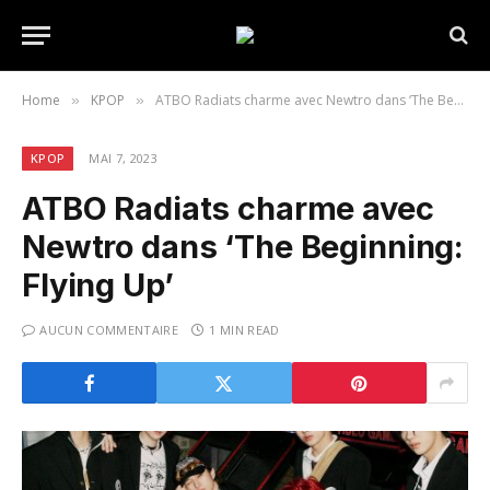
Home
KPOP
ATBO Radiats charme avec Newtro dans ‘The Beginning: Flying Up’
»
»
KPOP
MAI 7, 2023
ATBO Radiats charme avec
Newtro dans ‘The Beginning:
Flying Up’
AUCUN COMMENTAIRE
1 MIN READ