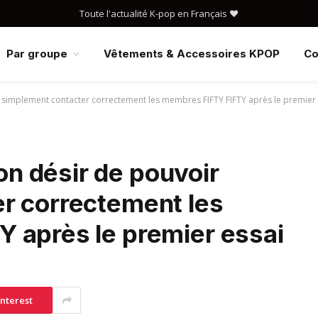
Toute l'actualité K-pop en Français ❤️
Par groupe
Vêtements & Accessoires KPOP
Co
simplement contacter correctement les membres FIFTY FIFTY après le premier 
 désir de pouvoir
r correctement les
 après le premier essai
interest