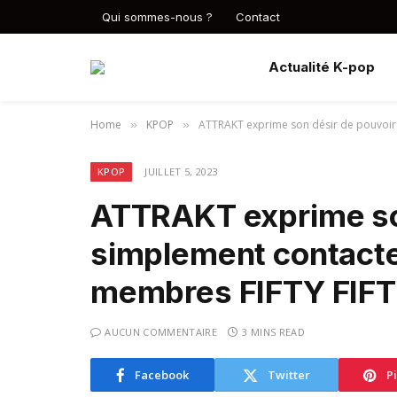
Qui sommes-nous ?
Contact
Actualité K-pop
Home
KPOP
ATTRAKT exprime son désir de pouvoir 
»
»
KPOP
JUILLET 5, 2023
ATTRAKT exprime son
simplement contacte
membres FIFTY FIFTY
AUCUN COMMENTAIRE
3 MINS READ
Facebook
Twitter
P