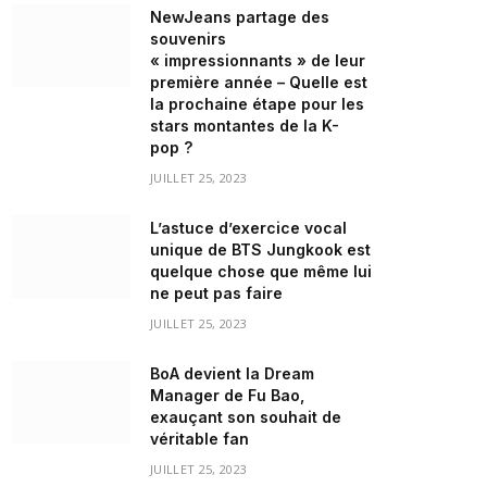
NewJeans partage des
souvenirs
« impressionnants » de leur
première année – Quelle est
la prochaine étape pour les
stars montantes de la K-
pop ?
JUILLET 25, 2023
L’astuce d’exercice vocal
unique de BTS Jungkook est
quelque chose que même lui
ne peut pas faire
JUILLET 25, 2023
BoA devient la Dream
Manager de Fu Bao,
exauçant son souhait de
véritable fan
JUILLET 25, 2023