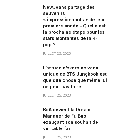
NewJeans partage des
souvenirs
« impressionnants » de leur
première année – Quelle est
la prochaine étape pour les
stars montantes de la K-
pop ?
JUILLET 25, 2023
L’astuce d’exercice vocal
unique de BTS Jungkook est
quelque chose que même lui
ne peut pas faire
JUILLET 25, 2023
BoA devient la Dream
Manager de Fu Bao,
exauçant son souhait de
véritable fan
JUILLET 25, 2023