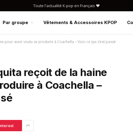
Toute l'actualité K-pop en Français ❤️
Par groupe
Vêtements & Accessoires KPOP
Co
 pour avoir voulu se produire à Coachella – Voici ce qui s’est passé
a reçoit de la haine
roduire à Coachella –
ssé
interest