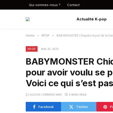
Qui sommes-nous ?
Contact
Actualité K-pop
Home
KPOP
BABYMONSTER Chiquita reçoit de la haine
»
»
KPOP
MAI 20, 2023
BABYMONSTER Chiquit
pour avoir voulu se p
Voici ce qui s’est pa
AUCUN COMMENTAIRE
4 MINS READ
Facebook
Twitter
P