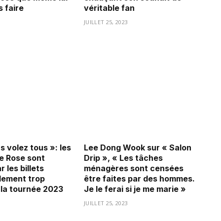
 faire
véritable fan
3
JUILLET 25, 2023
 volez tous »: les
Lee Dong Wook sur « Salon
e Rose sont
Drip », « Les tâches
r les billets
ménagères sont censées
lement trop
être faites par des hommes.
 la tournée 2023
Je le ferai si je me marie »
3
JUILLET 25, 2023