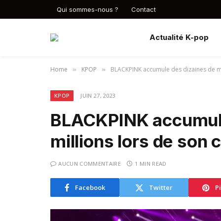
Qui sommes-nous ?
Contact
Actualité K-pop
Home
KPOP
BLACKPINK accumule des dizaines de mi
»
»
KPOP
JUIN 27, 2023
BLACKPINK accumule
millions lors de son
AUCUN COMMENTAIRE
1 MIN READ
Facebook
Twitter
P