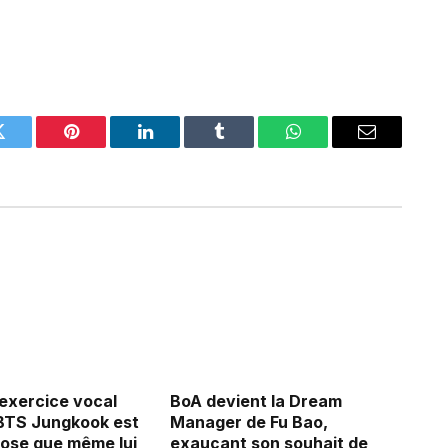
Twitter
Pinterest
LinkedIn
Tumblr
WhatsApp
Email
’exercice vocal
BoA devient la Dream
BTS Jungkook est
Manager de Fu Bao,
ose que même lui
exauçant son souhait de