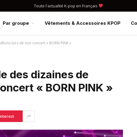
Toute l'actualité K-pop en Français
Par groupe
Vêtements & Accessoires KPOP
Co
llions lors de son concert « BORN PINK »
 des dizaines de
 concert « BORN PINK »
interest