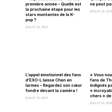
première année – Quelle est
ne peut pas
la prochaine étape pour les
JUILLET 25, 202
stars montantes de la K-
pop ?
JUILLET 25, 2023
L’appel émotionnel des fans
« Vous nous
d’EXO-L laisse Chen en
fans de Th
larmes – Regardez son cœur
indignés pa
fondre devant la caméra !
« incroyab
chers » de
JUILLET 25, 2023
JUILLET 25, 202