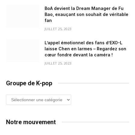
BoA devient la Dream Manager de Fu
Bao, exauçant son souhait de véritable
fan
JUILLET 25, 2023
L’appel émotionnel des fans d’EXO-L
laisse Chen en larmes – Regardez son
cœur fondre devant la caméra !
JUILLET 25, 2023
Groupe de K-pop
Groupe
de
K-
pop
Notre mouvement