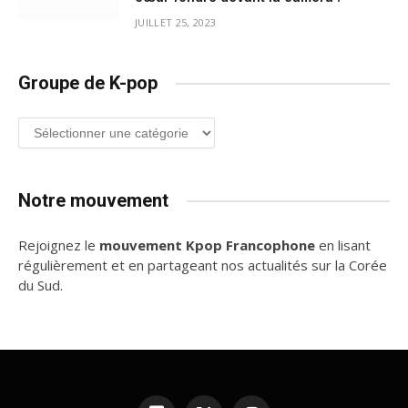
JUILLET 25, 2023
Groupe de K-pop
Groupe
de
K-
pop
Notre mouvement
Rejoignez le
mouvement Kpop Francophone
en lisant
régulièrement et en partageant nos actualités sur la Corée
du Sud.