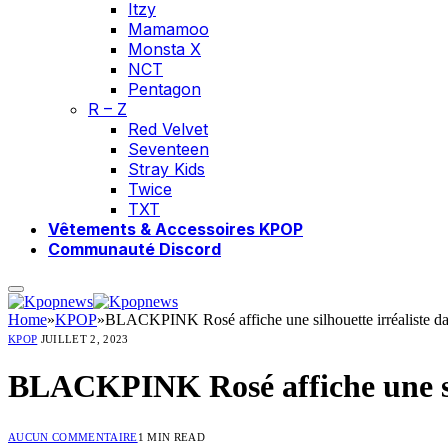
Itzy
Mamamoo
Monsta X
NCT
Pentagon
R – Z
Red Velvet
Seventeen
Stray Kids
Twice
TXT
Vêtements & Accessoires KPOP
Communauté Discord
Home
»
KPOP
»
BLACKPINK Rosé affiche une silhouette irréaliste da
KPOP
JUILLET 2, 2023
BLACKPINK Rosé affiche une silh
AUCUN COMMENTAIRE
1 MIN READ