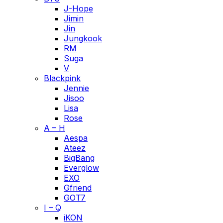
J-Hope
Jimin
Jin
Jungkook
RM
Suga
V
Blackpink
Jennie
Jisoo
Lisa
Rose
A – H
Aespa
Ateez
BigBang
Everglow
EXO
Gfriend
GOT7
I – Q
iKON