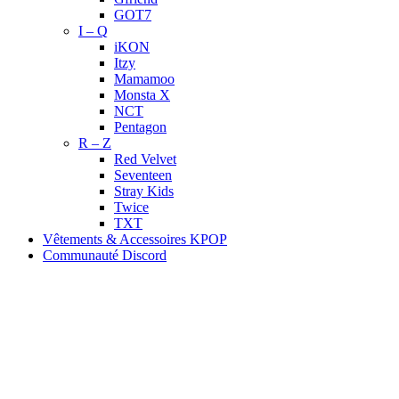
GOT7
I – Q
iKON
Itzy
Mamamoo
Monsta X
NCT
Pentagon
R – Z
Red Velvet
Seventeen
Stray Kids
Twice
TXT
Vêtements & Accessoires KPOP
Communauté Discord