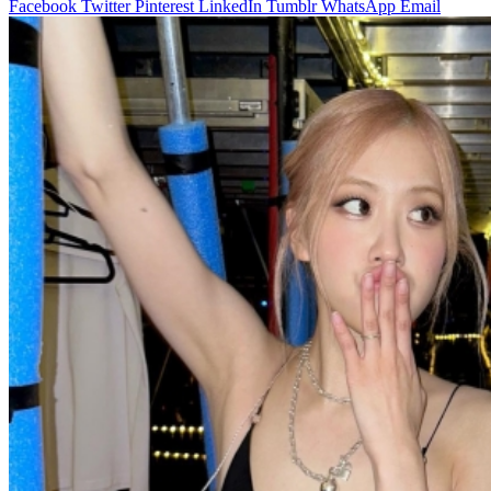
Facebook
Twitter
Pinterest
LinkedIn
Tumblr
WhatsApp
Email