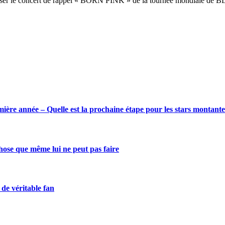
iser le concert de rappel « BORN PINK » de la tournée mondiale de 
ère année – Quelle est la prochaine étape pour les stars montante
ose que même lui ne peut pas faire
de véritable fan