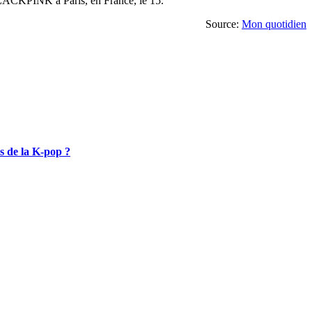
BLACKPINK à Paris, en France, le 15.
Source:
Mon quotidien
s de la K-pop ?