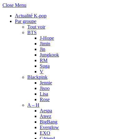
Close Menu
Actualité K-pop
Par groupe
Tout voir
BTS
J-Hope
Jimin
Jin
Jungkook
RM
Suga
V
Blackpink
Jennie
Jisoo
Lisa
Rose
A – H
Aespa
Ateez
BigBang
Everglow
EXO
Gfriend