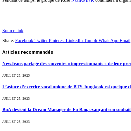
Pendant ce temps, le groupe de Rosé
NOIRPINK
continuera à organ
Source link
Share.
Facebook
Twitter
Pinterest
LinkedIn
Tumblr
WhatsApp
Email
Articles
recommandés
NewJeans partage des souvenirs « impressionnants » de leur premi
JUILLET 25, 2023
L’astuce d’exercice vocal unique de BTS Jungkook est quelque ch
JUILLET 25, 2023
BoA devient la Dream Manager de Fu Bao, exauçant son souhait 
JUILLET 25, 2023