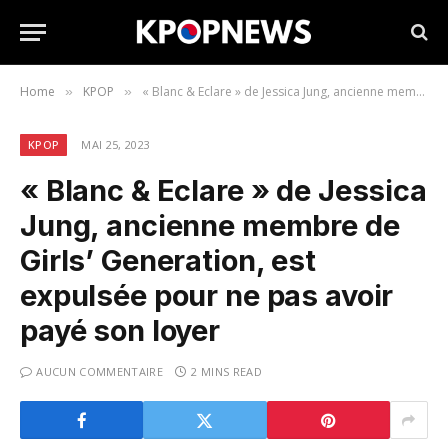
Home
KPOP
« Blanc & Eclare » de Jessica Jung, ancienne membre de Girls’ Generation, est expulsée pour ne pas avoir payé son loyer
»
»
KPOP
MAI 25, 2023
« Blanc & Eclare » de Jessica
Jung, ancienne membre de
Girls’ Generation, est
expulsée pour ne pas avoir
payé son loyer
AUCUN COMMENTAIRE
2 MINS READ