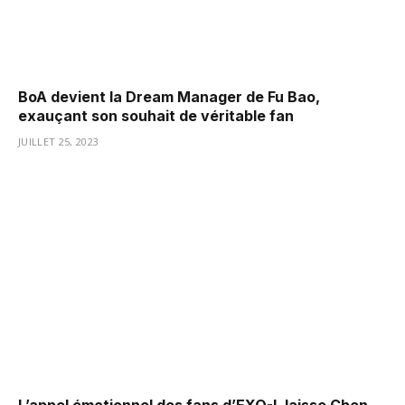
BoA devient la Dream Manager de Fu Bao,
exauçant son souhait de véritable fan
JUILLET 25, 2023
L’appel émotionnel des fans d’EXO-L laisse Chen