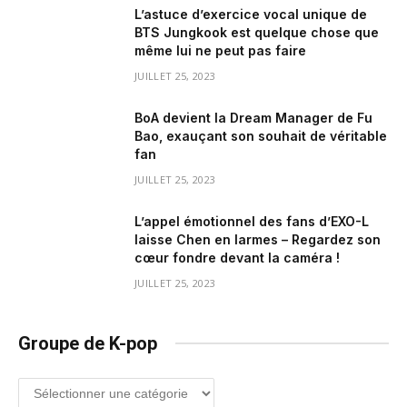
L’astuce d’exercice vocal unique de
BTS Jungkook est quelque chose que
même lui ne peut pas faire
JUILLET 25, 2023
BoA devient la Dream Manager de Fu
Bao, exauçant son souhait de véritable
fan
JUILLET 25, 2023
L’appel émotionnel des fans d’EXO-L
laisse Chen en larmes – Regardez son
cœur fondre devant la caméra !
JUILLET 25, 2023
Groupe de K-pop
Groupe
de