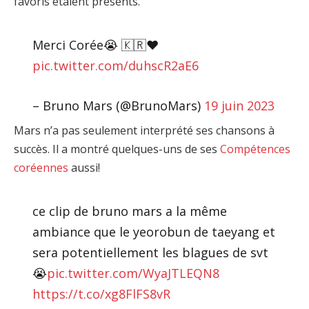
favoris étaient présents.
Merci Corée😭 🇰🇷♥️
pic.twitter.com/duhscR2aE6
– Bruno Mars (@BrunoMars)
19 juin 2023
Mars n’a pas seulement interprété ses chansons à
succès. Il a montré quelques-uns de ses
Compétences
coréennes
aussi!
ce clip de bruno mars a la même
ambiance que le yeorobun de taeyang et
sera potentiellement les blagues de svt
😭
pic.twitter.com/WyaJTLEQN8
https://t.co/xg8FlFS8vR