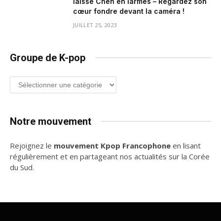
laisse Chen en larmes – Regardez son
cœur fondre devant la caméra !
JUILLET 25, 2023
Groupe de K-pop
Groupe
de
K-
pop
Notre mouvement
Rejoignez le
mouvement Kpop Francophone
en lisant
régulièrement et en partageant nos actualités sur la Corée
du Sud.