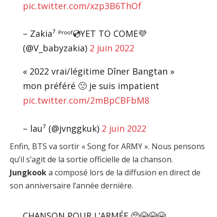
pic.twitter.com/xzp3B6ThOf
– Zakia⁷ ᴾʳᵒᵒᶠ💿YET TO COME💜
(@V_babyzakia)
2 juin 2022
« 2022 vrai/légitime Dîner Bangtan »
mon préféré 🙁 je suis impatient
pic.twitter.com/2mBpCBFbM8
– lau⁷ (@jvnggkuk)
2 juin 2022
Enfin, BTS va sortir « Song for ARMY ». Nous pensons
qu’il s’agit de la sortie officielle de la chanson.
Jungkook
a composé lors de la diffusion en direct de
son anniversaire l’année dernière.
CHANSON POUR L’ARMÉE 🥺😭😭😭