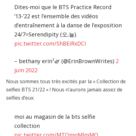
Dites-moi que le BTS Practice Record
’13-’22 est l’ensemble des vidéos
d’entraînement à la danse de l’exposition
24/7=Serendipity (오,늘).
pic.twitter.com/ShBEiRxDCI
– bethany erin⁷🌿 (@ErinBrownWrites)
2
juin 2022
Nous sommes tous très excités par la « Collection de
selfies BTS 21/22 » ! Nous n’aurons jamais assez de
selfies d’eux.
moi au magasin de la bts selfie
collection
pic.twitter.com/MTOmqMlmMO