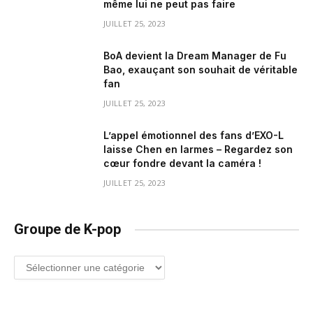
même lui ne peut pas faire
JUILLET 25, 2023
BoA devient la Dream Manager de Fu
Bao, exauçant son souhait de véritable
fan
JUILLET 25, 2023
L’appel émotionnel des fans d’EXO-L
laisse Chen en larmes – Regardez son
cœur fondre devant la caméra !
JUILLET 25, 2023
Groupe de K-pop
Groupe
de
K-
pop