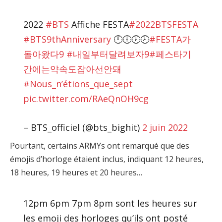
2022
#BTS
Affiche FESTA
#2022BTSFESTA
#BTS9thAnniversary
🕛🕕🕖🕗
#FESTA가
돌아왔다9
#내일부터달려보자9
#페스타기
간에는약속도잡아선안돼
#Nous_n’étions_que_sept
pic.twitter.com/RAeQnOH9cg
– BTS_officiel (@bts_bighit)
2 juin 2022
Pourtant, certains ARMYs ont remarqué que des
émojis d’horloge étaient inclus, indiquant 12 heures,
18 heures, 19 heures et 20 heures…
12pm 6pm 7pm 8pm sont les heures sur
les emoji des horloges qu’ils ont posté