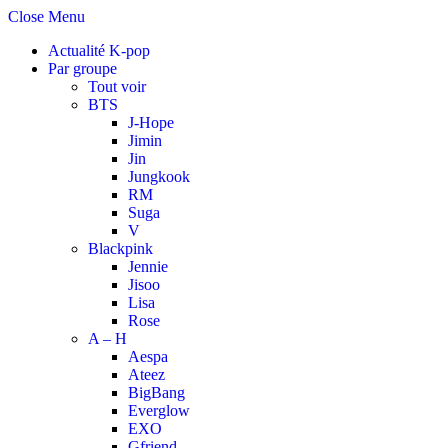
Close Menu
Actualité K-pop
Par groupe
Tout voir
BTS
J-Hope
Jimin
Jin
Jungkook
RM
Suga
V
Blackpink
Jennie
Jisoo
Lisa
Rose
A – H
Aespa
Ateez
BigBang
Everglow
EXO
Gfriend