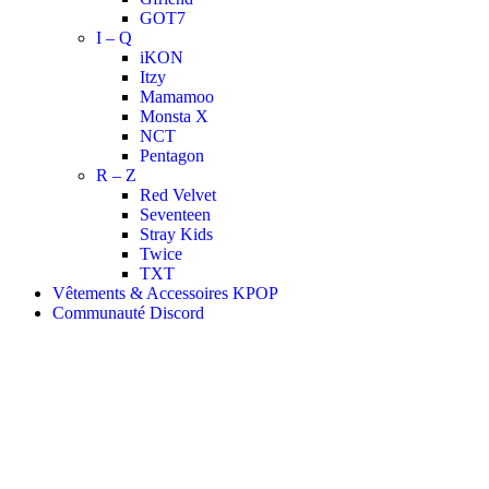
GOT7
I – Q
iKON
Itzy
Mamamoo
Monsta X
NCT
Pentagon
R – Z
Red Velvet
Seventeen
Stray Kids
Twice
TXT
Vêtements & Accessoires KPOP
Communauté Discord