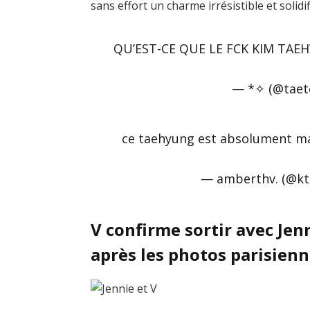
sans effort un charme irrésistible et solidif
QU’EST-CE QUE LE FCK KIM TAEHY
— *✧ (@taet
ce taehyung est absolument m
— amberthv. (@kt
V confirme sortir avec Je
après les photos parisien