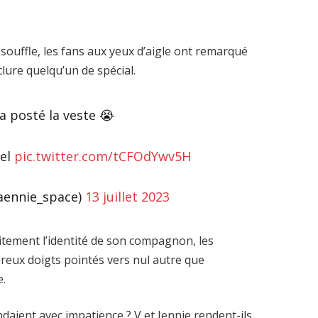
 souffle, les fans aux yeux d’aigle ont remarqué
clure quelqu’un de spécial.
a posté la veste 😭
éel
pic.twitter.com/tCFOdYwv5H
aennie_space)
13 juillet 2023
itement l’identité de son compagnon, les
reux doigts pointés vers nul autre que
e.
ndaient avec impatience ? V et Jennie rendent-ils