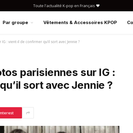
Toute l'actualité K-pop en Français ❤️
Par groupe
Vêtements & Accessoires KPOP
Co
G : vient-il de confirmer qu’il sort avec Jennie ?
tos parisiennes sur IG :
 qu’il sort avec Jennie ?
interest