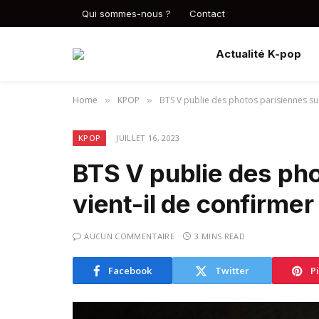
Qui sommes-nous ?
Contact
Actualité K-pop
Home
KPOP
BTS V publie des photos parisiennes sur I
»
»
KPOP
JUILLET 16, 2023
BTS V publie des pho
vient-il de confirmer
AUCUN COMMENTAIRE
3 MINS READ
Facebook
Twitter
P