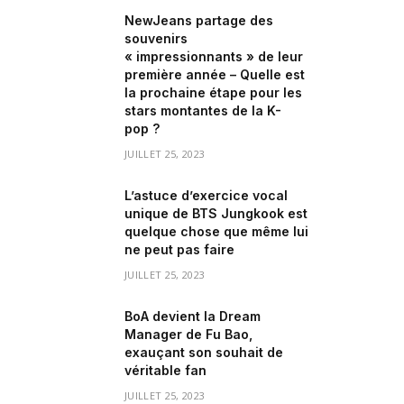
NewJeans partage des
souvenirs
« impressionnants » de leur
première année – Quelle est
la prochaine étape pour les
stars montantes de la K-
pop ?
JUILLET 25, 2023
L’astuce d’exercice vocal
unique de BTS Jungkook est
quelque chose que même lui
ne peut pas faire
JUILLET 25, 2023
BoA devient la Dream
Manager de Fu Bao,
exauçant son souhait de
véritable fan
JUILLET 25, 2023