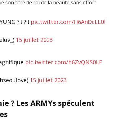
ie son titre de roi de la beauté sans effort.
UNG ? ! ? !
pic.twitter.com/H6AnDcLL0l
eluv_)
15 juillet 2023
agnifique
pic.twitter.com/h6ZvQNS0LF
hseoulove)
15 juillet 2023
nnie ? Les ARMYs spéculent
nes