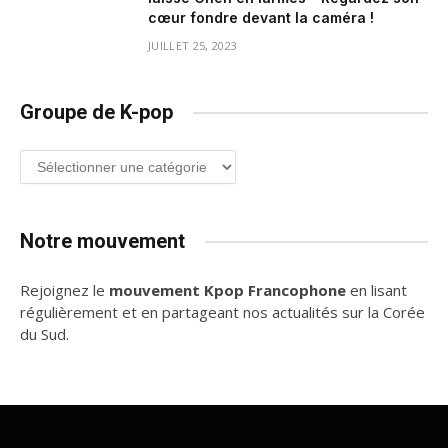
cœur fondre devant la caméra !
JUILLET 25, 2023
Groupe de K-pop
Groupe
de
K-
pop
Notre mouvement
Rejoignez le
mouvement Kpop Francophone
en lisant
régulièrement et en partageant nos actualités sur la Corée
du Sud.