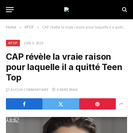
Home
KPOP
CAP révèle la vraie raison pour laquelle il a quitté Teen Top
»
»
KPOP
JUIN 3, 2023
CAP révèle la vraie raison
pour laquelle il a quitté Teen
Top
AUCUN COMMENTAIRE
4 MINS READ