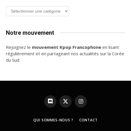
Groupe
de
K-
pop
Notre mouvement
Rejoignez le
mouvement Kpop Francophone
en lisant
régulièrement et en partageant nos actualités sur la Corée
du Sud.
Discord
X
Instagram
(Twitter)
QUI SOMMES-NOUS ?
CONTACT