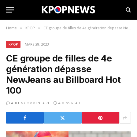
Home
KPOP
CE groupe de filles de 4e génération dépasse NewJeans au Billboard Hot 100
»
»
KPOP
MARS 28, 2023
CE groupe de filles de 4e
génération dépasse
NewJeans au Billboard Hot
100
AUCUN COMMENTAIRE
4 MINS READ