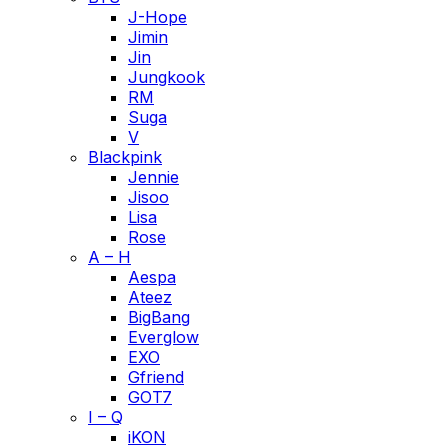
J-Hope
Jimin
Jin
Jungkook
RM
Suga
V
Blackpink
Jennie
Jisoo
Lisa
Rose
A – H
Aespa
Ateez
BigBang
Everglow
EXO
Gfriend
GOT7
I – Q
iKON