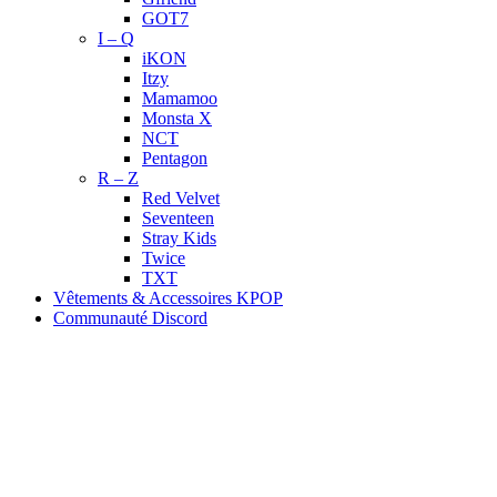
GOT7
I – Q
iKON
Itzy
Mamamoo
Monsta X
NCT
Pentagon
R – Z
Red Velvet
Seventeen
Stray Kids
Twice
TXT
Vêtements & Accessoires KPOP
Communauté Discord