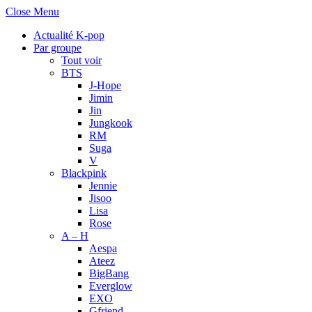
Close Menu
Actualité K-pop
Par groupe
Tout voir
BTS
J-Hope
Jimin
Jin
Jungkook
RM
Suga
V
Blackpink
Jennie
Jisoo
Lisa
Rose
A – H
Aespa
Ateez
BigBang
Everglow
EXO
Gfriend