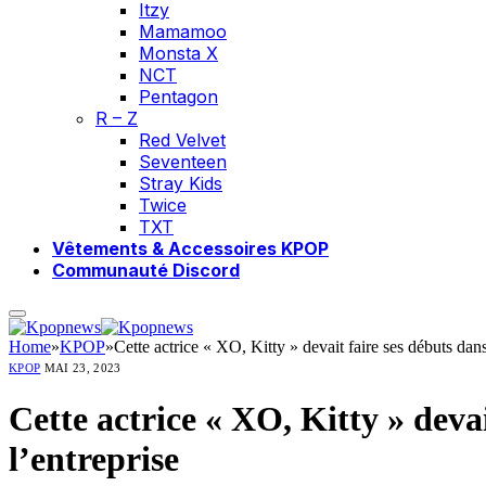
Itzy
Mamamoo
Monsta X
NCT
Pentagon
R – Z
Red Velvet
Seventeen
Stray Kids
Twice
TXT
Vêtements & Accessoires KPOP
Communauté Discord
Home
»
KPOP
»
Cette actrice « XO, Kitty » devait faire ses débuts dan
KPOP
MAI 23, 2023
Cette actrice « XO, Kitty » deva
l’entreprise