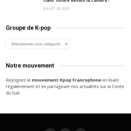
cœur fondre devant la caméra !
JUILLET 25, 2023
Groupe de K-pop
Groupe
de
K-
pop
Notre mouvement
Rejoignez le
mouvement Kpop Francophone
en lisant
régulièrement et en partageant nos actualités sur la Corée
du Sud.