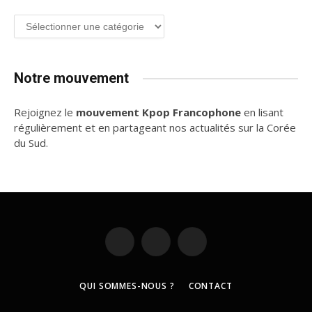
Groupe
de
K-
pop
Notre mouvement
Rejoignez le
mouvement Kpop Francophone
en lisant
régulièrement et en partageant nos actualités sur la Corée
du Sud.
Discord
X
Instagram
(Twitter)
QUI SOMMES-NOUS ?
CONTACT