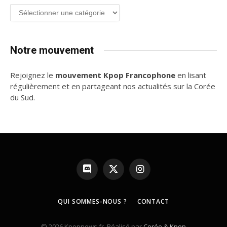
Groupe
de
K-
pop
Notre mouvement
Rejoignez le
mouvement Kpop Francophone
en lisant
régulièrement et en partageant nos actualités sur la Corée
du Sud.
Discord
X
Instagram
(Twitter)
QUI SOMMES-NOUS ?
CONTACT
© 2026 Kpopnews.fr. Réalisé par
Corée & Kpop