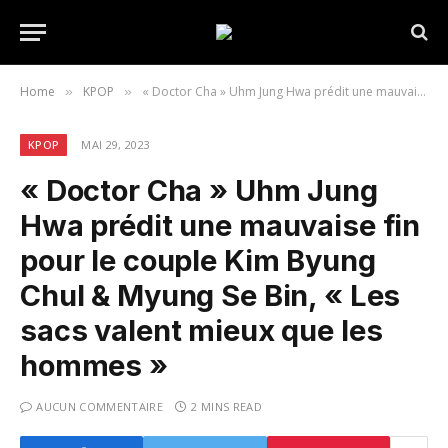
Home
KPOP
« Doctor Cha » Uhm Jung Hwa prédit une mauvaise fin pour le couple Kim Byung Chul & Myung Se Bin, « Les sacs valent mieux que les hommes »
»
»
KPOP
MAI 29, 2023
« Doctor Cha » Uhm Jung
Hwa prédit une mauvaise fin
pour le couple Kim Byung
Chul & Myung Se Bin, « Les
sacs valent mieux que les
hommes »
AUCUN COMMENTAIRE
2 MINS READ