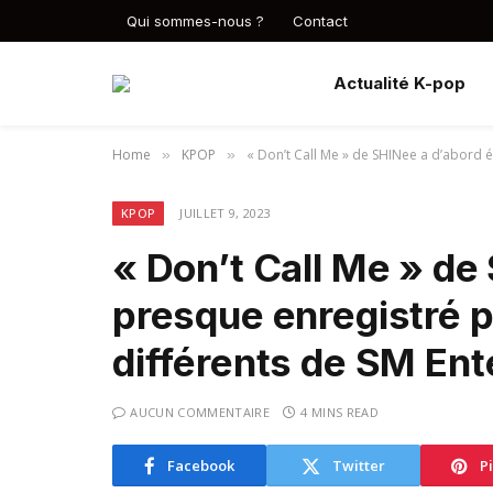
Qui sommes-nous ?
Contact
Actualité K-pop
Home
KPOP
« Don’t Call Me » de SHINee a d’abord é
»
»
KPOP
JUILLET 9, 2023
« Don’t Call Me » de
presque enregistré p
différents de SM En
AUCUN COMMENTAIRE
4 MINS READ
Facebook
Twitter
P