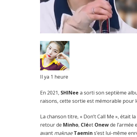
Il ya 1 heure
En 2021,
SHINee
a sorti son septième alb
raisons, cette sortie est mémorable pour 
La chanson titre, « Don’t Call Me », était
retour de
Minho
,
Clé
et
Onew
de l’armée e
avant
maknae
Taemin
s’est lui-même enr