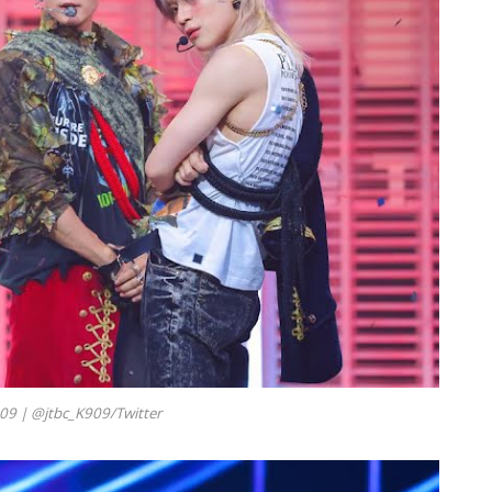
909 |
@jtbc_K909/Twitter