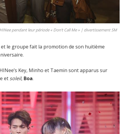
HINee pendant leur période « Don’t Call Me » |
divertissement SM
 et le groupe fait la promotion de son huitième
niversaire.
SHINee’s Key, Minho et Taemin sont apparus sur
te et
soleil
,
Boa
.