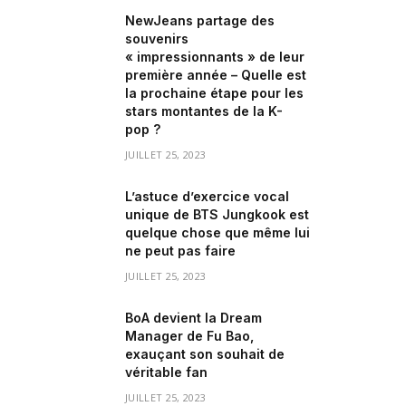
NewJeans partage des
souvenirs
« impressionnants » de leur
première année – Quelle est
la prochaine étape pour les
stars montantes de la K-
pop ?
JUILLET 25, 2023
L’astuce d’exercice vocal
unique de BTS Jungkook est
quelque chose que même lui
ne peut pas faire
JUILLET 25, 2023
BoA devient la Dream
Manager de Fu Bao,
exauçant son souhait de
véritable fan
JUILLET 25, 2023