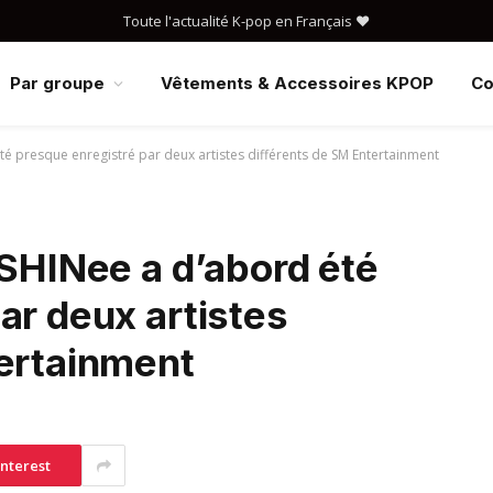
Toute l'actualité K-pop en Français ❤️
Par groupe
Vêtements & Accessoires KPOP
Co
té presque enregistré par deux artistes différents de SM Entertainment
 SHINee a d’abord été
ar deux artistes
tertainment
interest