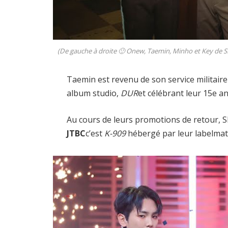
(De gauche à droite 🙂 Onew, Taemin, Minho et Key de S
Taemin est revenu de son service militaire
album studio,
DUR
et célébrant leur 15e an
Au cours de leurs promotions de retour, 
JTBC
c’est
K-909
hébergé par leur labelma