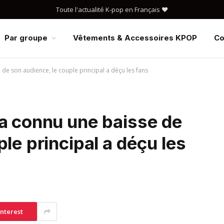
Toute l'actualité K-pop en Français ❤️
Par groupe
Vêtements & Accessoires KPOP
Co
de son audience, le couple principal a déçu les fans
”a connu une baisse de
le principal a déçu les
interest