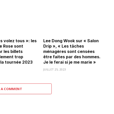
 volez tous »: les
Lee Dong Wook sur « Salon
e Rose sont
Drip », « Les tâches
r les billets
ménagères sont censées
lement trop
être faites par des hommes.
 la tournée 2023
Je le ferai si je me marie »
3
JUILLET 25, 2023
 A COMMENT