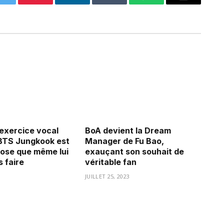
Twitter
Pinterest
LinkedIn
Tumblr
WhatsApp
Email
’exercice vocal
BoA devient la Dream
BTS Jungkook est
Manager de Fu Bao,
ose que même lui
exauçant son souhait de
 faire
véritable fan
3
JUILLET 25, 2023