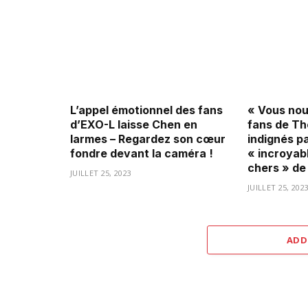
L’appel émotionnel des fans
« Vous nous
d’EXO-L laisse Chen en
fans de Th
larmes – Regardez son cœur
indignés pa
fondre devant la caméra !
« incroyab
chers » de
JUILLET 25, 2023
JUILLET 25, 202
ADD