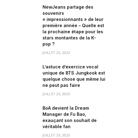
NewJeans partage des
souvenirs
« impressionnants » de leur
première année – Quelle est
la prochaine étape pour les
stars montantes de la K-
pop ?
JUILLET 25, 2023
L’astuce d’exercice vocal
unique de BTS Jungkook est
quelque chose que même lui
ne peut pas faire
JUILLET 25, 2023
BoA devient la Dream
Manager de Fu Bao,
exauçant son souhait de
véritable fan
JUILLET 25, 2023