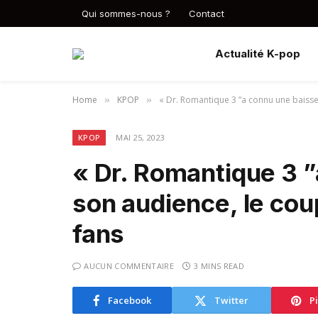
Qui sommes-nous ?
Contact
Actualité K-pop
Home
KPOP
« Dr. Romantique 3 ”a connu une baisse 
»
»
KPOP
MAI 25, 2023
« Dr. Romantique 3 
son audience, le coup
fans
AUCUN COMMENTAIRE
3 MINS READ
Facebook
Twitter
P