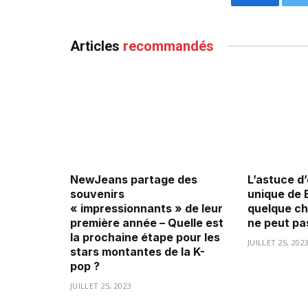
Facebook
Articles
recommandés
NewJeans partage des
L’astuce d
souvenirs
unique de 
« impressionnants » de leur
quelque ch
première année – Quelle est
ne peut pas
la prochaine étape pour les
JUILLET 25, 202
stars montantes de la K-
pop ?
JUILLET 25, 2023