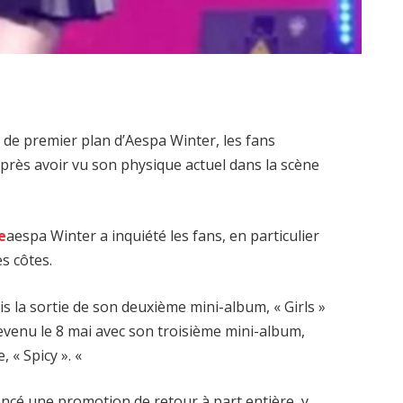
é de premier plan d’Aespa Winter, les fans
après avoir vu son physique actuel dans la scène
e
aespa Winter a inquiété les fans, en particulier
s côtes.
is la sortie de son deuxième mini-album, « Girls »
 revenu le 8 mai avec son troisième mini-album,
 « Spicy ». «
encé une promotion de retour à part entière, y