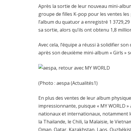
Après la sortie de leur nouveau mini-albu
groupe de filles K-pop pour les ventes les
l’album du quatuor a enregistré 1 3729,29
sa sortie, alors qu’ils ont obtenu 1,8 mil
Avec cela, l’équipe a réussi à solidifier so
après son deuxième mini-album « Girls » sor
(Photo : aespa (Actualités1)
En plus des ventes de leur album physiqu
impressionnante, puisque « MY WORLD » a
nationaux et internationaux, notamment le 
la Thaïlande, le Chili, la Malaisie, le Vie
Oman, Qatar, Kazakhstan, Laos, Ouzbékista