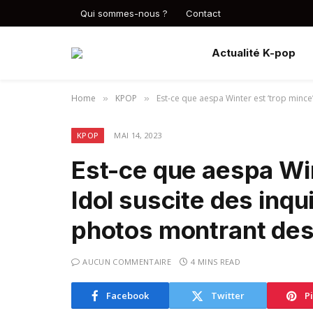
Qui sommes-nous ?
Contact
Actualité K-pop
Home
KPOP
Est-ce que aespa Winter est ‘trop mince
»
»
KPOP
MAI 14, 2023
Est-ce que aespa Win
Idol suscite des inq
photos montrant des
AUCUN COMMENTAIRE
4 MINS READ
Facebook
Twitter
P