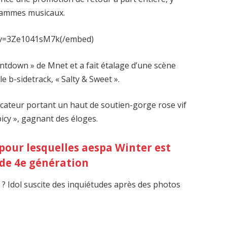
grammes musicaux.
h?v=3Ze1041sM7k(/embed)
untdown » de Mnet et a fait étalage d’une scène
e b-sidetrack, « Salty & Sweet ».
ocateur portant un haut de soutien-gorge rose vif
picy », gagnant des éloges.
pour lesquelles aespa Winter est
 de 4e génération