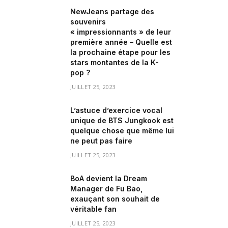
NewJeans partage des
souvenirs
« impressionnants » de leur
première année – Quelle est
la prochaine étape pour les
stars montantes de la K-
pop ?
JUILLET 25, 2023
L’astuce d’exercice vocal
unique de BTS Jungkook est
quelque chose que même lui
ne peut pas faire
JUILLET 25, 2023
BoA devient la Dream
Manager de Fu Bao,
exauçant son souhait de
véritable fan
JUILLET 25, 2023