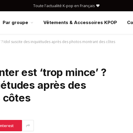
Toute l'actualité K-pop en Français ❤️
Par groupe
Vêtements & Accessoires KPOP
Co
’ ? Idol suscite des inquiétudes après des photos montrant des côtes
ter est ‘trop mince’ ?
uiétudes après des
 côtes
interest