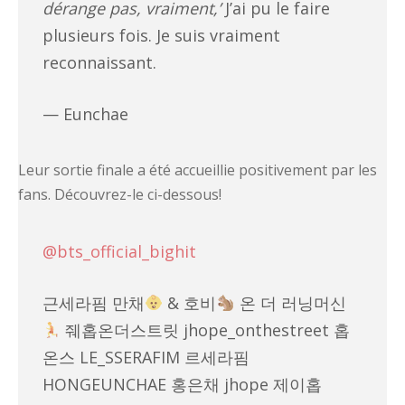
dérange pas, vraiment,’
J’ai pu le faire
plusieurs fois. Je suis vraiment
reconnaissant.
— Eunchae
Leur sortie finale a été accueillie positivement par les
fans. Découvrez-le ci-dessous!
@bts_official_bighit
근세라핌 만채
& 호비
온 더 러닝머신
줴홉온더스트릿 jhope_onthestreet 홉
온스 LE_SSERAFIM 르세라핌
HONGEUNCHAE 홍은채 jhope 제이홉