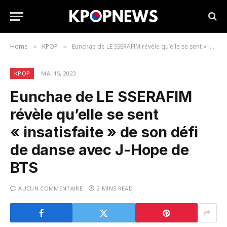
Home
KPOP
Eunchae de LE SSERAFIM révèle qu’elle se sent « insatisfaite » de son défi de danse avec J-Hope de BTS
»
»
KPOP
MAI 15, 2023
Eunchae de LE SSERAFIM
révèle qu’elle se sent
« insatisfaite » de son défi
de danse avec J-Hope de
BTS
AUCUN COMMENTAIRE
2 MINS READ