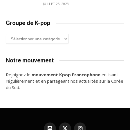
JUILLET 25, 2023
Groupe de K-pop
Groupe
de
K-
pop
Notre mouvement
Rejoignez le
mouvement Kpop Francophone
en lisant
régulièrement et en partageant nos actualités sur la Corée
du Sud.