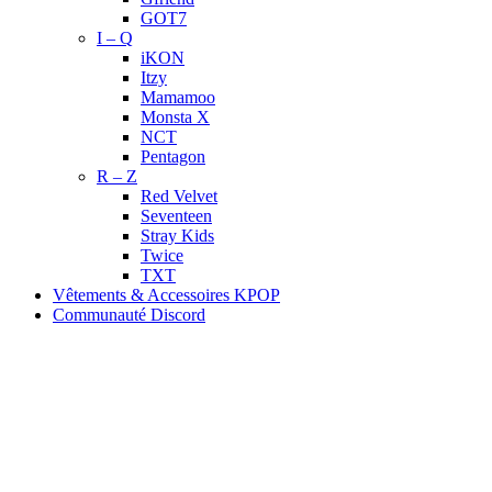
GOT7
I – Q
iKON
Itzy
Mamamoo
Monsta X
NCT
Pentagon
R – Z
Red Velvet
Seventeen
Stray Kids
Twice
TXT
Vêtements & Accessoires KPOP
Communauté Discord