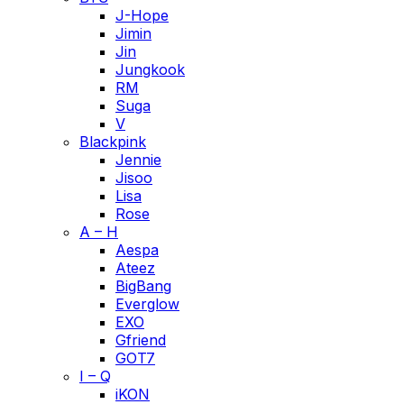
J-Hope
Jimin
Jin
Jungkook
RM
Suga
V
Blackpink
Jennie
Jisoo
Lisa
Rose
A – H
Aespa
Ateez
BigBang
Everglow
EXO
Gfriend
GOT7
I – Q
iKON