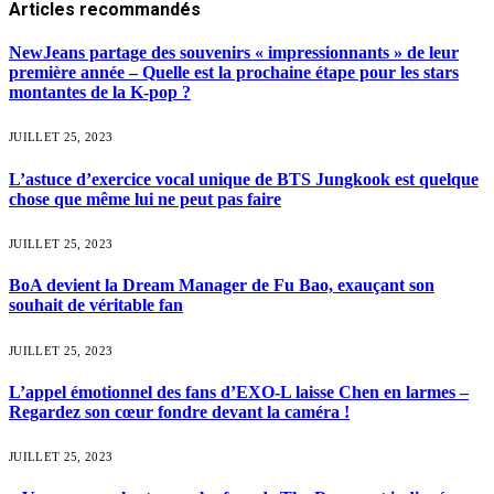
Articles
recommandés
NewJeans partage des souvenirs « impressionnants » de leur
première année – Quelle est la prochaine étape pour les stars
montantes de la K-pop ?
JUILLET 25, 2023
L’astuce d’exercice vocal unique de BTS Jungkook est quelque
chose que même lui ne peut pas faire
JUILLET 25, 2023
BoA devient la Dream Manager de Fu Bao, exauçant son
souhait de véritable fan
JUILLET 25, 2023
L’appel émotionnel des fans d’EXO-L laisse Chen en larmes –
Regardez son cœur fondre devant la caméra !
JUILLET 25, 2023