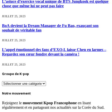
L’astuce d’exercice vocal unique de BTS Jungkook est quelque
chose que même lui ne peut pas faire
JUILLET 25, 2023
BoA devient la Dream Manager de Fu Bao, exauçant son
souhait de véritable fan
JUILLET 25, 2023
L’appel émotionnel des fans d’EXO-L laisse Chen en larmes –
Regardez son cœur fondre devant la caméra !
JUILLET 25, 2023
Groupe de K-pop
Groupe
de
K-
Notre mouvement
pop
Rejoignez le
mouvement Kpop Francophone
en lisant
régulièrement et en partageant nos actualités sur la Corée du Sud.