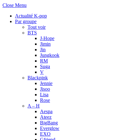
Close Menu
Actualité K-pop
Par groupe
Tout voir
BTS
J-Hope
Jimin
Jin
Jungkook
RM
Suga
V
Blackpink
Jennie
Jisoo
Lisa
Rose
A – H
Aespa
Ateez
BigBang
Everglow
EXO
Gfriend