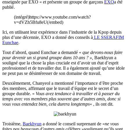
enseignée par EXO « et présente un groupe de garçons
EXO
a été
publié.
(intégré)https://www.youtube.com/watch?
v=dVZh5Bfu8eU(/embed)
Ici, en utilisant leur expérience dans l’industrie de la Kpop depuis
plus d’une décennie, EXO a donné des conseils à
LE SSERAFIM
Eunchae
.
Tout d’abord, quand Eunchae a demandé «
que devons-nous faire
pour devenir un si grand groupe dans 10 ans ? »,
Baekhyun a
souligné que la chose la plus cruciale est d’avoir un état d’esprit
professionnel et de travailler dur. Il a également ajouté qu’une idole
ne peut pas se désintéresser de son domaine de travail.
Deuxièmement, Chanyeol a mentionné l’importance d’être proche
des membres, affirmant que le travail d’équipe est le secret d’un
groupe durable. «
Vous avez tendance à travailler et à passer du
temps avec vos membres plus souvent que d’autres amis, donc si
vous vous entendez bien, cela durera longtemps
« , ils ont dit.
Troisième,
Baekhyun
a donné le conseil surprenant de «
ne vous
faites pas beaucoup d’autres amis célèbres »
soulignant qu’ils sont