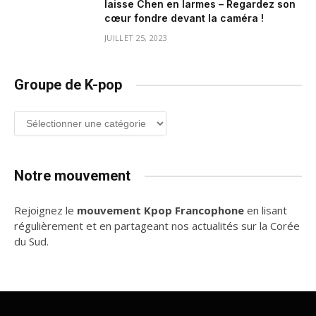
laisse Chen en larmes – Regardez son
cœur fondre devant la caméra !
JUILLET 25, 2023
Groupe de K-pop
Groupe
de
K-
pop
Notre mouvement
Rejoignez le
mouvement Kpop Francophone
en lisant
régulièrement et en partageant nos actualités sur la Corée
du Sud.