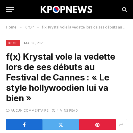
Home
KPOP
f(x) Krystal vole la vedette lors de ses débuts au Festival de Cannes : « Le style hollywoodien lui va bien »
»
»
KPOP
MAI 26, 2023
f(x) Krystal vole la vedette
lors de ses débuts au
Festival de Cannes : « Le
style hollywoodien lui va
bien »
AUCUN COMMENTAIRE
4 MINS READ