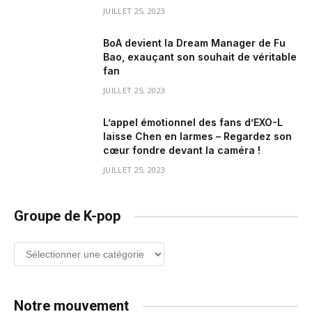
JUILLET 25, 2023
BoA devient la Dream Manager de Fu
Bao, exauçant son souhait de véritable
fan
JUILLET 25, 2023
L’appel émotionnel des fans d’EXO-L
laisse Chen en larmes – Regardez son
cœur fondre devant la caméra !
JUILLET 25, 2023
Groupe de K-pop
Groupe
de
K-
pop
Notre mouvement