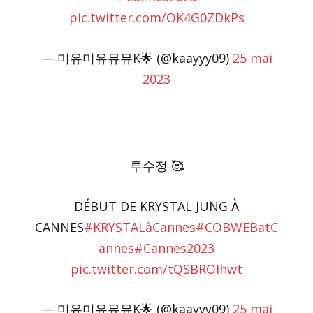
pic.twitter.com/OK4G0ZDkPs
— 미유미유뮤뮤K🌟 (@kaayyy09)
25 mai
2023
투수정 🥰
DÉBUT DE KRYSTAL JUNG À
CANNES
#KRYSTALàCannes
#COBWEBatC
annes
#Cannes2023
pic.twitter.com/tQSBROIhwt
— 미유미유뮤뮤K🌟 (@kaayyy09)
25 mai