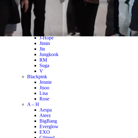
Close Menu
Actualité K-pop
Par groupe
Tout voir
BTS
J-Hope
Jimin
Jin
Jungkook
RM
Suga
V
Blackpink
Jennie
Jisoo
Lisa
Rose
A – H
Aespa
Ateez
BigBang
Everglow
EXO
Gfriend