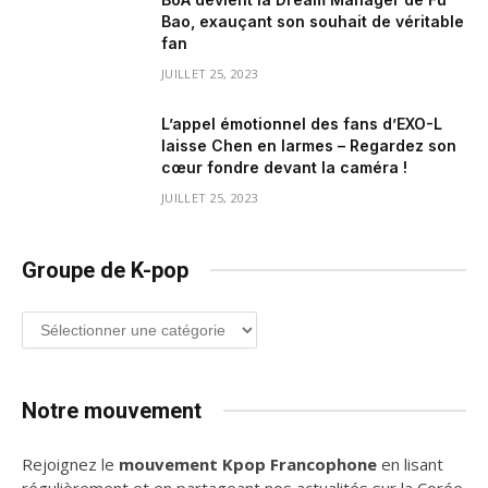
Bao, exauçant son souhait de véritable
fan
JUILLET 25, 2023
L’appel émotionnel des fans d’EXO-L
laisse Chen en larmes – Regardez son
cœur fondre devant la caméra !
JUILLET 25, 2023
Groupe de K-pop
Groupe
de
K-
pop
Notre mouvement
Rejoignez le
mouvement Kpop Francophone
en lisant
régulièrement et en partageant nos actualités sur la Corée