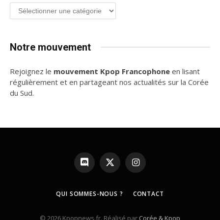
Groupe
de
K-
pop
Notre mouvement
Rejoignez le
mouvement Kpop Francophone
en lisant
régulièrement et en partageant nos actualités sur la Corée
du Sud.
Discord
X
Instagram
(Twitter)
QUI SOMMES-NOUS ?
CONTACT
© 2026 Kpopnews.fr. Réalisé par
Corée & Kpop