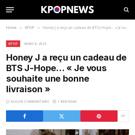
Home
KPOP
Honey J a reçu un cadeau de BTS J-Hope… « Je vous souhaite une bonne livraison »
»
»
KPOP
MARS 8, 2023
Honey J a reçu un cadeau de
BTS J-Hope… « Je vous
souhaite une bonne
livraison »
AUCUN COMMENTAIRE
1 MIN READ