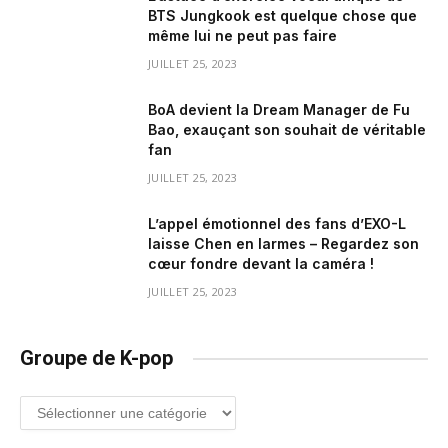
BTS Jungkook est quelque chose que
même lui ne peut pas faire
JUILLET 25, 2023
BoA devient la Dream Manager de Fu
Bao, exauçant son souhait de véritable
fan
JUILLET 25, 2023
L’appel émotionnel des fans d’EXO-L
laisse Chen en larmes – Regardez son
cœur fondre devant la caméra !
JUILLET 25, 2023
Groupe de K-pop
Groupe
de
K-