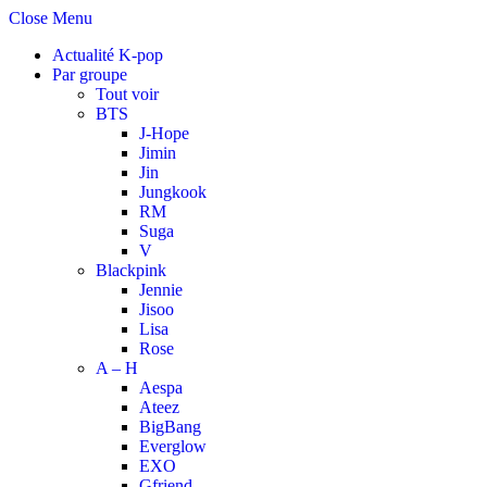
Close Menu
Actualité K-pop
Par groupe
Tout voir
BTS
J-Hope
Jimin
Jin
Jungkook
RM
Suga
V
Blackpink
Jennie
Jisoo
Lisa
Rose
A – H
Aespa
Ateez
BigBang
Everglow
EXO
Gfriend