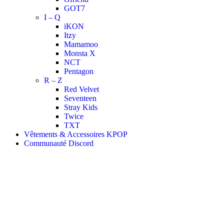
GOT7
I – Q
iKON
Itzy
Mamamoo
Monsta X
NCT
Pentagon
R – Z
Red Velvet
Seventeen
Stray Kids
Twice
TXT
Vêtements & Accessoires KPOP
Communauté Discord