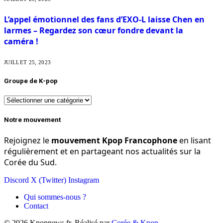
L’appel émotionnel des fans d’EXO-L laisse Chen en
larmes – Regardez son cœur fondre devant la
caméra !
JUILLET 25, 2023
Groupe de K-pop
Groupe
de
K-
Notre mouvement
pop
Rejoignez le
mouvement Kpop Francophone
en lisant
régulièrement et en partageant nos actualités sur la
Corée du Sud.
Discord
X (Twitter)
Instagram
Qui sommes-nous ?
Contact
© 2026 Kpopnews.fr. Réalisé par
Corée & Kpop