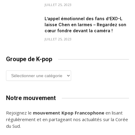
JUILLET 25, 2023
L’appel émotionnel des fans d’EXO-L
laisse Chen en larmes – Regardez son
cœur fondre devant la caméra !
JUILLET 25, 2023
Groupe de K-pop
Groupe
de
K-
pop
Notre mouvement
Rejoignez le
mouvement Kpop Francophone
en lisant
régulièrement et en partageant nos actualités sur la Corée
du Sud.