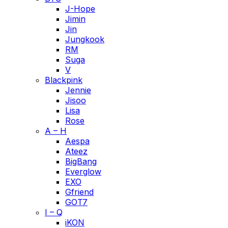
J-Hope
Jimin
Jin
Jungkook
RM
Suga
V
Blackpink
Jennie
Jisoo
Lisa
Rose
A – H
Aespa
Ateez
BigBang
Everglow
EXO
Gfriend
GOT7
I – Q
iKON