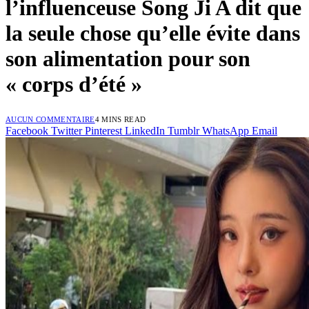
l’influenceuse Song Ji A dit que
la seule chose qu’elle évite dans
son alimentation pour son
« corps d’été »
AUCUN COMMENTAIRE
4 MINS READ
Facebook
Twitter
Pinterest
LinkedIn
Tumblr
WhatsApp
Email