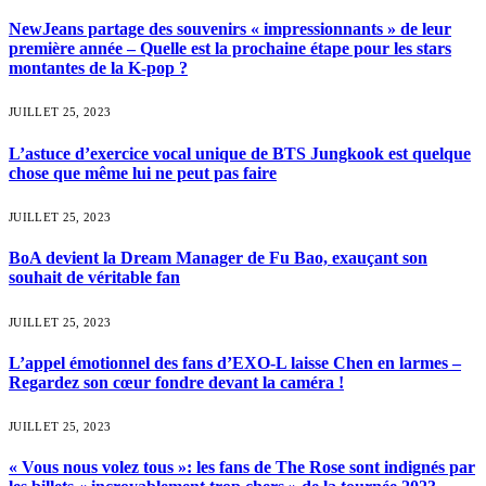
NewJeans partage des souvenirs « impressionnants » de leur
première année – Quelle est la prochaine étape pour les stars
montantes de la K-pop ?
JUILLET 25, 2023
L’astuce d’exercice vocal unique de BTS Jungkook est quelque
chose que même lui ne peut pas faire
JUILLET 25, 2023
BoA devient la Dream Manager de Fu Bao, exauçant son
souhait de véritable fan
JUILLET 25, 2023
L’appel émotionnel des fans d’EXO-L laisse Chen en larmes –
Regardez son cœur fondre devant la caméra !
JUILLET 25, 2023
« Vous nous volez tous »: les fans de The Rose sont indignés par