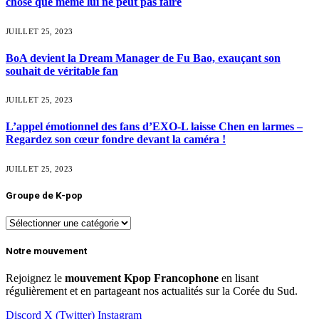
chose que même lui ne peut pas faire
JUILLET 25, 2023
BoA devient la Dream Manager de Fu Bao, exauçant son
souhait de véritable fan
JUILLET 25, 2023
L’appel émotionnel des fans d’EXO-L laisse Chen en larmes –
Regardez son cœur fondre devant la caméra !
JUILLET 25, 2023
Groupe de K-pop
Groupe
de
K-
Notre mouvement
pop
Rejoignez le
mouvement Kpop Francophone
en lisant
régulièrement et en partageant nos actualités sur la Corée du Sud.
Discord
X (Twitter)
Instagram