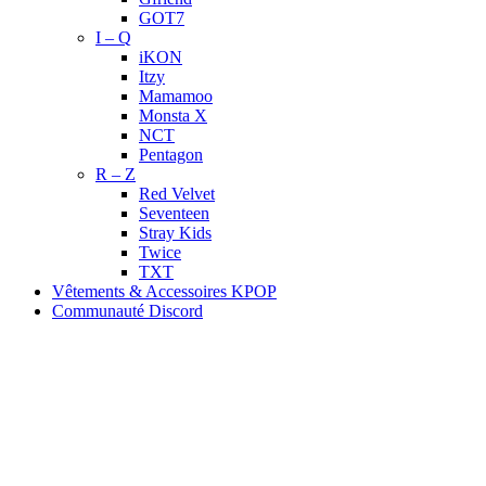
GOT7
I – Q
iKON
Itzy
Mamamoo
Monsta X
NCT
Pentagon
R – Z
Red Velvet
Seventeen
Stray Kids
Twice
TXT
Vêtements & Accessoires KPOP
Communauté Discord