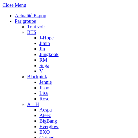
Close Menu
Actualité K-pop
Par groupe
Tout voir
BTS
J-Hope
Jimin
Jin
Jungkook
RM
Suga
V
Blackpink
Jennie
Jisoo
Lisa
Rose
A – H
Aespa
Ateez
BigBang
Everglow
EXO
Gfriend