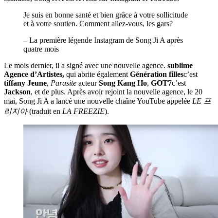
Je suis en bonne santé et bien grâce à votre sollicitude
et à votre soutien. Comment allez-vous, les gars?
– La première légende Instagram de Song Ji A après
quatre mois
Le mois dernier, il a signé avec une nouvelle agence.
sublime
Agence d’Artistes,
qui abrite également
Génération filles
c’est
tiffany
Jeune
,
Parasite
acteur
Song Kang Ho
,
GOT7
c’est
Jackson
, et de plus. Après avoir rejoint la nouvelle agence, le 20
mai, Song Ji A a lancé une nouvelle chaîne YouTube appelée
LE 프
리지아
(traduit en
LA FREEZIE
).