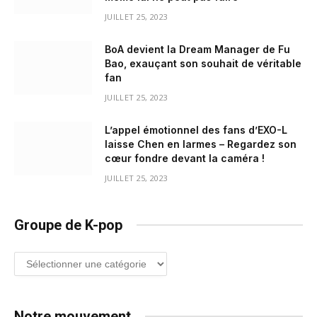
JUILLET 25, 2023
BoA devient la Dream Manager de Fu
Bao, exauçant son souhait de véritable
fan
JUILLET 25, 2023
L’appel émotionnel des fans d’EXO-L
laisse Chen en larmes – Regardez son
cœur fondre devant la caméra !
JUILLET 25, 2023
Groupe de K-pop
Groupe
de
K-
pop
Notre mouvement