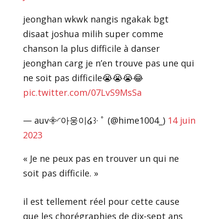
jeonghan wkwk nangis ngakak bgt
disaat joshua milih super comme
chanson la plus difficile à danser
jeonghan carg je n’en trouve pas une qui
ne soit pas difficile😭😭😭😂
pic.twitter.com/07LvS9MsSa
— auv𖧷◜아웅이໒꒱· ﾟ (@hime1004_)
14 juin
2023
« Je ne peux pas en trouver un qui ne
soit pas difficile. »
il est tellement réel pour cette cause
que les chorégraphies de dix-sept ans