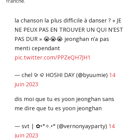
franche.
la chanson la plus difficile à danser ? « JE
NE PEUX PAS EN TROUVER UN QUI N’EST
PAS DUR » 😭😭😭 jeonghan n’a pas
menti cependant
pic.twitter.com/PPZeQH7JH1
— chel ⪩ ⪨ HOSHI DAY (@byuumie)
14
juin 2023
dis moi que tu es yoon jeonghan sans
me dire que tu es yoon jeonghan
— svt | ✿•°✧.•° (@vernonyayparty)
14
juin 2023