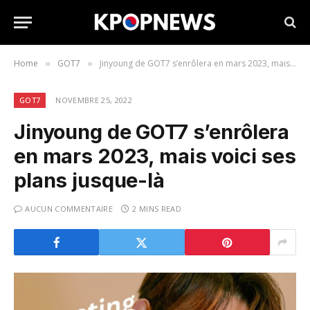
Home
GOT7
Jinyoung de GOT7 s’enrôlera en mars 2023, mais voici ses plans jusque-là
»
»
GOT7
NOVEMBRE 25, 2022
Jinyoung de GOT7 s’enrôlera
en mars 2023, mais voici ses
plans jusque-là
AUCUN COMMENTAIRE
2 MINS READ