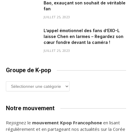
Bao, exauçant son souhait de véritable
fan
JUILLET 25, 2023
L’appel émotionnel des fans d’EXO-L
laisse Chen en larmes – Regardez son
cœur fondre devant la caméra !
JUILLET 25, 2023
Groupe de K-pop
Groupe
de
K-
pop
Notre mouvement
Rejoignez le
mouvement Kpop Francophone
en lisant
régulièrement et en partageant nos actualités sur la Corée