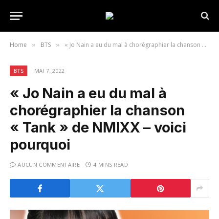
Home
BTS
« Jo Nain a eu du mal à chorégraphier la chanson « Tank » de NMIXX – voici pourquoi
»
»
BTS
MAI 7, 2022
« Jo Nain a eu du mal à
chorégraphier la chanson
« Tank » de NMIXX – voici
pourquoi
AUCUN COMMENTAIRE
4 MINS READ