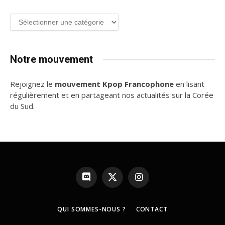
Groupe
de
K-
pop
Notre mouvement
Rejoignez le
mouvement Kpop Francophone
en lisant
régulièrement et en partageant nos actualités sur la Corée
du Sud.
Discord
X
Instagram
(Twitter)
QUI SOMMES-NOUS ?
CONTACT