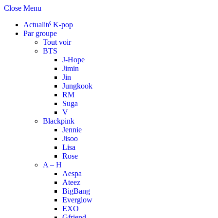
Close Menu
Actualité K-pop
Par groupe
Tout voir
BTS
J-Hope
Jimin
Jin
Jungkook
RM
Suga
V
Blackpink
Jennie
Jisoo
Lisa
Rose
A – H
Aespa
Ateez
BigBang
Everglow
EXO
Gfriend