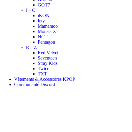
GOT7
I – Q
iKON
Itzy
Mamamoo
Monsta X
NCT
Pentagon
R – Z
Red Velvet
Seventeen
Stray Kids
Twice
TXT
Vêtements & Accessoires KPOP
Communauté Discord