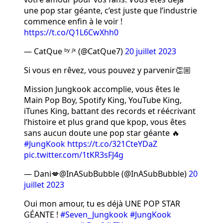
une pop star géante, c’est juste que l’industrie
commence enfin à le voir !
https://t.co/Q1L6CwXhh0
— CatQue ᵇʸ ʲᵏ (@CatQue7)
20 juillet 2023
Si vous en rêvez, vous pouvez y parvenir👏🏼
Mission Jungkook accomplie, vous êtes le
Main Pop Boy, Spotify King, YouTube King,
iTunes King, battant des records et réécrivant
l’histoire et plus grand que kpop, vous êtes
sans aucun doute une pop star géante 🔥
#JungKook
https://t.co/321CteYDaZ
pic.twitter.com/1tKR3sFJ4g
— Dani💋@InASubBubble (@InASubBubble)
20
juillet 2023
Oui mon amour, tu es déjà UNE POP STAR
GÉANTE !
#Seven_Jungkook
#JungKook