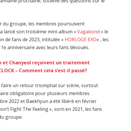
a semaine prochaine, soulève des questions sur le
our du groupe, les membres poursuivent
i a lancé son troisième mini-album «
Vagabond
» le
n de fans de 2023, intitulée «
HORLOGE EXO
« , les
11e anniversaire avec leurs fans dévoués.
 et Chanyeol reçoivent un traitement
 CLOCK – Comment cela s’est-il passé?
 faire un retour triomphal sur scène, surtout
itaire obligatoire pour plusieurs membres.
re 2022 et Baekhyun a été libéré en février
n’t Fight The Feeling », sorti en 2021, les fans
 du groupe.