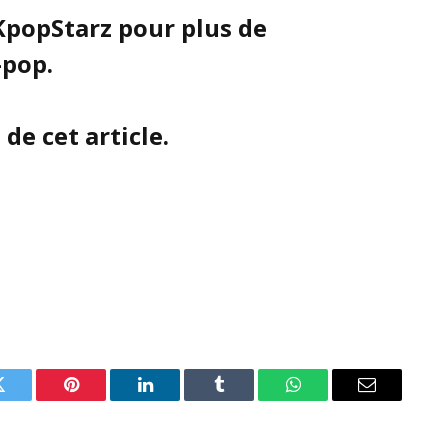
KpopStarz pour plus de
-pop.
de cet article.
Twitter
Pinterest
LinkedIn
Tumblr
WhatsApp
Email