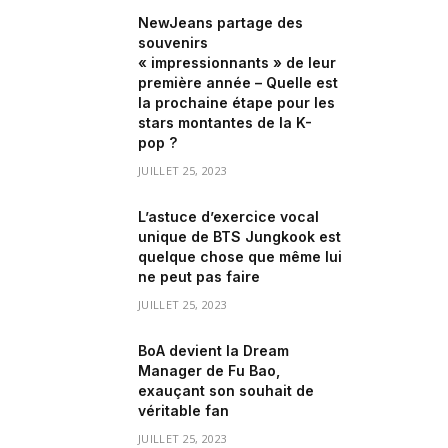
NewJeans partage des
souvenirs
« impressionnants » de leur
première année – Quelle est
la prochaine étape pour les
stars montantes de la K-
pop ?
JUILLET 25, 2023
L’astuce d’exercice vocal
unique de BTS Jungkook est
quelque chose que même lui
ne peut pas faire
JUILLET 25, 2023
BoA devient la Dream
Manager de Fu Bao,
exauçant son souhait de
véritable fan
JUILLET 25, 2023