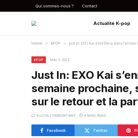
Qui sommes-nous ?
Contact
Actualité K-pop
Home
KPOP
Just In: EXO Kai s’enrôlera dans l’armée
»
»
KPOP
MAI 3, 2023
Just In: EXO Kai s’en
semaine prochaine, 
sur le retour et la pa
AUCUN COMMENTAIRE
4 MINS READ
Facebook
Twitter
P