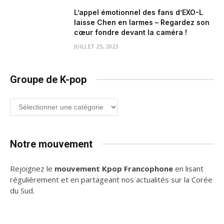
L’appel émotionnel des fans d’EXO-L
laisse Chen en larmes – Regardez son
cœur fondre devant la caméra !
JUILLET 25, 2023
Groupe de K-pop
Groupe
de
K-
pop
Notre mouvement
Rejoignez le
mouvement Kpop Francophone
en lisant
régulièrement et en partageant nos actualités sur la Corée
du Sud.