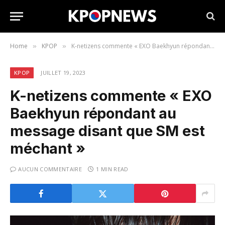
Home
KPOP
K-netizens commente « EXO Baekhyun répondant au message disant que SM est méchant »
»
»
KPOP
JUILLET 19, 2023
K-netizens commente « EXO
Baekhyun répondant au
message disant que SM est
méchant »
AUCUN COMMENTAIRE
1 MIN READ