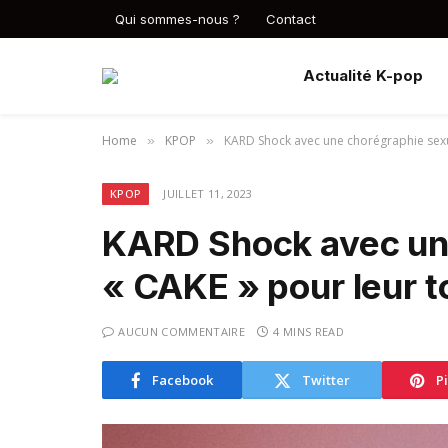
Qui sommes-nous ?
Contact
Actualité K-pop
Home
KPOP
KARD Shock avec une chorégraphie sexu
»
»
KPOP
JUILLET 11, 2023
KARD Shock avec une
« CAKE » pour leur 
AUCUN COMMENTAIRE
4 MINS READ
Facebook
Twitter
P