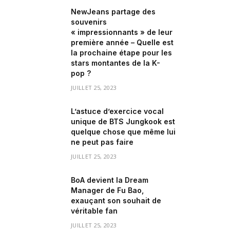
NewJeans partage des
souvenirs
« impressionnants » de leur
première année – Quelle est
la prochaine étape pour les
stars montantes de la K-
pop ?
JUILLET 25, 2023
L’astuce d’exercice vocal
unique de BTS Jungkook est
quelque chose que même lui
ne peut pas faire
JUILLET 25, 2023
BoA devient la Dream
Manager de Fu Bao,
exauçant son souhait de
véritable fan
JUILLET 25, 2023