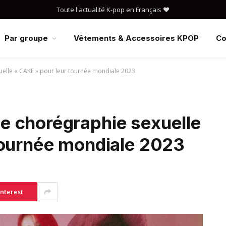
Toute l'actualité K-pop en Français ❤️
Par groupe
Vêtements & Accessoires KPOP
Co
elle « CAKE » pour leur tournée mondiale 2023
 chorégraphie sexuelle
tournée mondiale 2023
interest