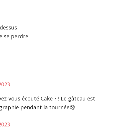
s
 dessus
e se perdre
2023
ez-vous écouté Cake ? ! Le gâteau est
égraphie pendant la tournée🫢
2023