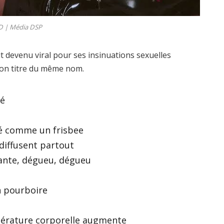
D |
Média DSP
t devenu viral pour ses insinuations sexuelles
son titre du même nom.
ué
rapé comme un frisbee
iffusent partout
lante, dégueu, dégueu
un pourboire
pérature corporelle augmente