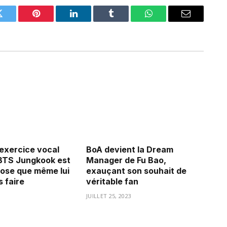
Twitter
Pinterest
LinkedIn
Tumblr
WhatsApp
Email
’exercice vocal
BoA devient la Dream
BTS Jungkook est
Manager de Fu Bao,
ose que même lui
exauçant son souhait de
 faire
véritable fan
3
JUILLET 25, 2023