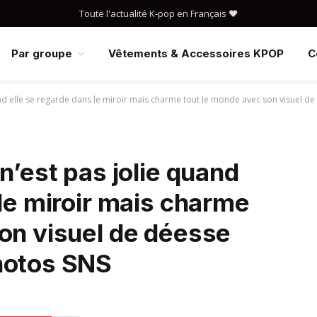
Toute l'actualité K-pop en Français ❤️
Par groupe
Vêtements & Accessoires KPOP
C
uand elle se regarde dans le miroir mais charme tout le monde avec son visuel 
n’est pas jolie quand
 le miroir mais charme
on visuel de déesse
hotos SNS