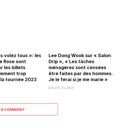
 volez tous »: les
Lee Dong Wook sur « Salon
e Rose sont
Drip », « Les tâches
r les billets
ménagères sont censées
lement trop
être faites par des hommes.
 la tournée 2023
Je le ferai si je me marie »
3
JUILLET 25, 2023
 A COMMENT