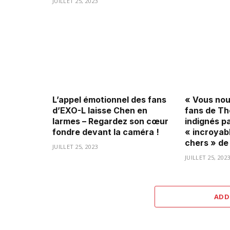
JUILLET 25, 2023
L’appel émotionnel des fans
« Vous nous
d’EXO-L laisse Chen en
fans de Th
larmes – Regardez son cœur
indignés pa
fondre devant la caméra !
« incroyab
chers » de
JUILLET 25, 2023
JUILLET 25, 202
ADD