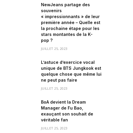
NewJeans partage des
souvenirs
« impressionnants » de leur
première année – Quelle est
la prochaine étape pour les
stars montantes de la K-
pop ?
JUILLET 25, 2023
L’astuce d’exercice vocal
unique de BTS Jungkook est
quelque chose que même lui
ne peut pas faire
JUILLET 25, 2023
BoA devient la Dream
Manager de Fu Bao,
exauçant son souhait de
véritable fan
JUILLET 25, 2023