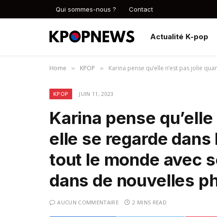
Qui sommes-nous ?
Contact
Actualité K-pop
Home
KPOP
Karina pense qu’elle n’est pas jolie q
»
»
KPOP
JUIN 11, 2023
Karina pense qu’elle 
elle se regarde dans
tout le monde avec s
dans de nouvelles p
AUCUN COMMENTAIRE
2 MINS READ