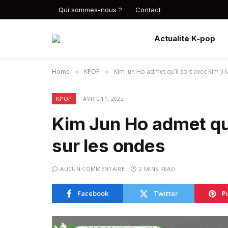
Qui sommes-nous ?
Contact
Actualité K-pop
Home
KPOP
Kim Jun Ho admet qu’il sort avec Kim Ji 
»
»
KPOP
AVRIL 11, 2022
Kim Jun Ho admet qu’
sur les ondes
AUCUN COMMENTAIRE
2 MINS READ
Facebook
Twitter
P