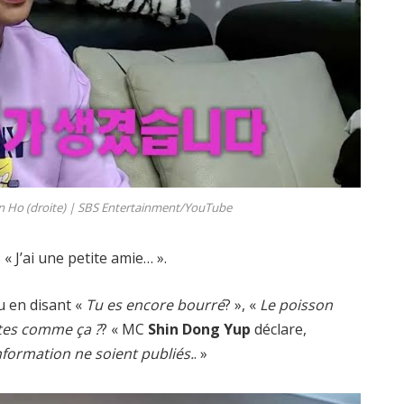
n Ho (droite) |
SBS Entertainment/YouTube
« J’ai une petite amie… ».
u en disant «
Tu es encore bourré
? », «
Le poisson
tes comme ça ?
? « MC
Shin Dong Yup
déclare,
nformation ne soient publiés.
. »