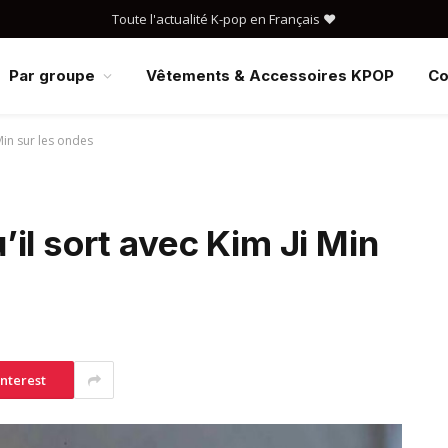
Toute l'actualité K-pop en Français ❤️
Par groupe
Vêtements & Accessoires KPOP
Co
Min sur les ondes
il sort avec Kim Ji Min
interest