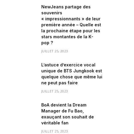
NewJeans partage des
souvenirs
« impressionnants » de leur
première année – Quelle est
la prochaine étape pour les
stars montantes de la K-
pop ?
JUILLET 25, 2023
L’astuce d’exercice vocal
unique de BTS Jungkook est
quelque chose que même lui
ne peut pas faire
JUILLET 25, 2023
BoA devient la Dream
Manager de Fu Bao,
exauçant son souhait de
véritable fan
JUILLET 25, 2023